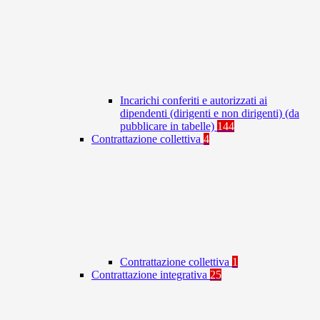
Incarichi conferiti e autorizzati ai
dipendenti (dirigenti e non dirigenti) (da
pubblicare in tabelle)
144
Contrattazione collettiva
4
Contrattazione collettiva
1
Contrattazione integrativa
25