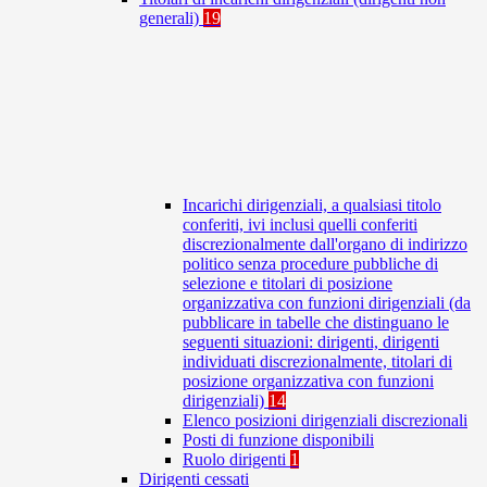
generali)
19
Incarichi dirigenziali, a qualsiasi titolo
conferiti, ivi inclusi quelli conferiti
discrezionalmente dall'organo di indirizzo
politico senza procedure pubbliche di
selezione e titolari di posizione
organizzativa con funzioni dirigenziali (da
pubblicare in tabelle che distinguano le
seguenti situazioni: dirigenti, dirigenti
individuati discrezionalmente, titolari di
posizione organizzativa con funzioni
dirigenziali)
14
Elenco posizioni dirigenziali discrezionali
Posti di funzione disponibili
Ruolo dirigenti
1
Dirigenti cessati