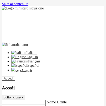
Salta al contenuto
Italiano
Italiano
English
Français
Español
عربى
Accedi
Accedi
button close
×
Nome Utente