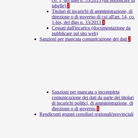
co. 1, del dlgs n. 33/2013 (da pubblicare in
tabelle)
2
Titolari di incarichi di amministrazione, di
direzione o di governo di cui all'art. 14, co.
1-bis, del dlgs n. 33/2013
1
Cessati dall'incarico (documentazione da
pubblicare sul sito web)
Sanzioni per mancata comunicazione dei dati
2
Sanzioni per mancata o incompleta
comunicazione dei dati da parte dei titolari
di incarichi politici, di amministrazione, di
direzione o di governo
1
Rendiconti gruppi consiliari regionali/provinciali