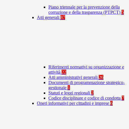
Piano triennale per la prevenzione della
corruzione e della trasparenza (PTPCT)
5
Atti generali
87
Riferimenti normativi su organizzazione e
attività
22
Atti amministrativi generali
26
Documenti di programmazione strategico-
gestionale
1
Statuti e leggi regionali
2
Codice disciplinare e codice di condotta
7
Oneri informativi per cittadini e imprese
6