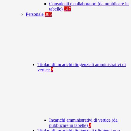
Consulenti e collaboratori (da pubblicare in
tabelle)
147
Personale
385
Titolari di incarichi dirigenziali amministrativi di
vertice
2
Incarichi amministrativi di vertice (da
pubblicare in tabelle)
2
Titolari di incarichi dirigenziali (dirigenti non