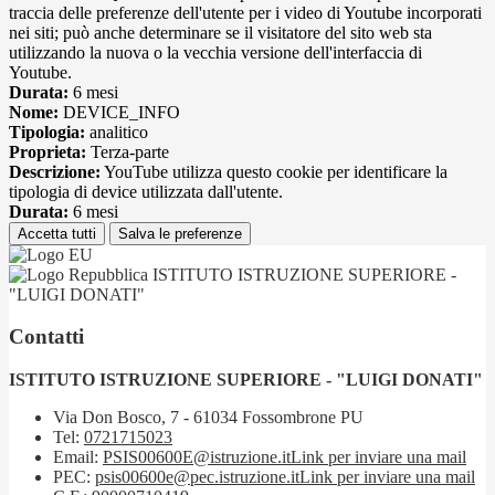
traccia delle preferenze dell'utente per i video di Youtube incorporati
nei siti; può anche determinare se il visitatore del sito web sta
utilizzando la nuova o la vecchia versione dell'interfaccia di
Youtube.
Durata:
6 mesi
Nome:
DEVICE_INFO
Tipologia:
analitico
Proprieta:
Terza-parte
Descrizione:
YouTube utilizza questo cookie per identificare la
tipologia di device utilizzata dall'utente.
Durata:
6 mesi
Accetta tutti
Salva le preferenze
ISTITUTO ISTRUZIONE SUPERIORE -
"LUIGI DONATI"
Contatti
ISTITUTO ISTRUZIONE SUPERIORE - "LUIGI DONATI"
Via Don Bosco, 7 - 61034 Fossombrone PU
Tel:
0721715023
Email:
PSIS00600E@istruzione.it
Link per inviare una mail
PEC:
psis00600e@pec.istruzione.it
Link per inviare una mail