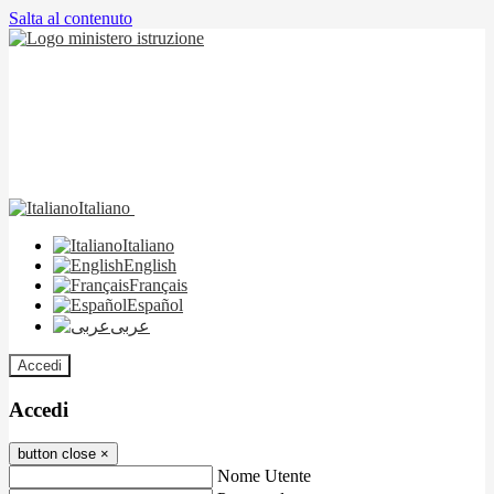
Salta al contenuto
Italiano
Italiano
English
Français
Español
عربى
Accedi
Accedi
button close
×
Nome Utente