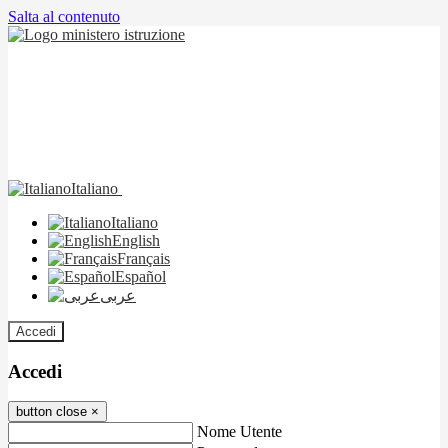
Salta al contenuto
Italiano
Italiano
English
Français
Español
عربى
Accedi
Accedi
button close
×
Nome Utente