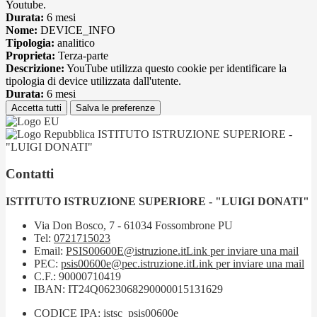
Youtube.
Durata:
6 mesi
Nome:
DEVICE_INFO
Tipologia:
analitico
Proprieta:
Terza-parte
Descrizione:
YouTube utilizza questo cookie per identificare la
tipologia di device utilizzata dall'utente.
Durata:
6 mesi
Accetta tutti
Salva le preferenze
ISTITUTO ISTRUZIONE SUPERIORE -
"LUIGI DONATI"
Contatti
ISTITUTO ISTRUZIONE SUPERIORE - "LUIGI DONATI"
Via Don Bosco, 7 - 61034 Fossombrone PU
Tel:
0721715023
Email:
PSIS00600E@istruzione.it
Link per inviare una mail
PEC:
psis00600e@pec.istruzione.it
Link per inviare una mail
C.F.: 90000710419
IBAN: IT24Q0623068290000015131629
CODICE IPA: istsc_psis00600e