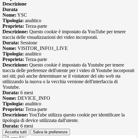
Descrizione
Durata
Nome:
YSC
Tipologia:
analitico
Proprieta:
Terza-parte
Descrizione:
Questo cookie è impostato da YouTube per tenere
traccia delle visualizzazioni dei video incorporati.
Durata:
Sessione
Nome:
VISITOR_INFO1_LIVE
Tipologia:
analitico
Proprieta:
Terza-parte
Descrizione:
Questo cookie è impostato da Youtube per tenere
traccia delle preferenze dell'utente per i video di Youtube incorporati
nei siti; può anche determinare se il visitatore del sito web sta
utilizzando la nuova o la vecchia versione dell'interfaccia di
Youtube.
Durata:
6 mesi
Nome:
DEVICE_INFO
Tipologia:
analitico
Proprieta:
Terza-parte
Descrizione:
YouTube utilizza questo cookie per identificare la
tipologia di device utilizzata dall'utente.
Durata:
6 mesi
Accetta tutti
Salva le preferenze