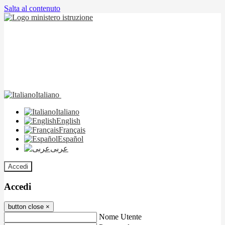
Salta al contenuto
Italiano
Italiano
English
Français
Español
عربى
Accedi
Accedi
button close
×
Nome Utente