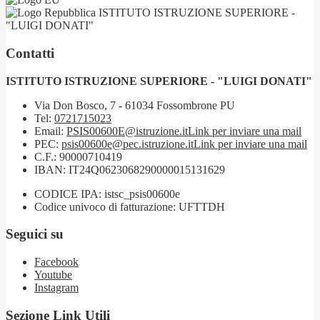
ISTITUTO ISTRUZIONE SUPERIORE -
"LUIGI DONATI"
Contatti
ISTITUTO ISTRUZIONE SUPERIORE - "LUIGI DONATI"
Via Don Bosco, 7 - 61034 Fossombrone PU
Tel:
0721715023
Email:
PSIS00600E@istruzione.it
Link per inviare una mail
PEC:
psis00600e@pec.istruzione.it
Link per inviare una mail
C.F.: 90000710419
IBAN: IT24Q0623068290000015131629
CODICE IPA: istsc_psis00600e
Codice univoco di fatturazione: UFTTDH
Seguici su
Facebook
Youtube
Instagram
Sezione Link Utili