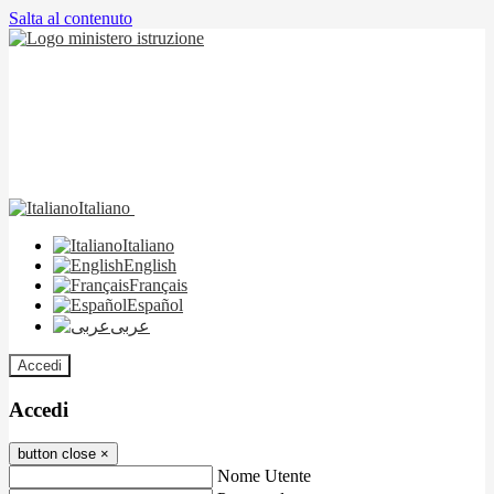
Salta al contenuto
Italiano
Italiano
English
Français
Español
عربى
Accedi
Accedi
button close
×
Nome Utente