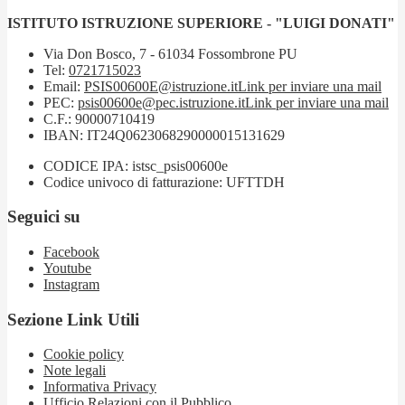
ISTITUTO ISTRUZIONE SUPERIORE - "LUIGI DONATI"
Via Don Bosco, 7 - 61034 Fossombrone PU
Tel:
0721715023
Email:
PSIS00600E@istruzione.it
Link per inviare una mail
PEC:
psis00600e@pec.istruzione.it
Link per inviare una mail
C.F.: 90000710419
IBAN: IT24Q0623068290000015131629
CODICE IPA: istsc_psis00600e
Codice univoco di fatturazione: UFTTDH
Seguici su
Facebook
Youtube
Instagram
Sezione Link Utili
Cookie policy
Note legali
Informativa Privacy
Ufficio Relazioni con il Pubblico