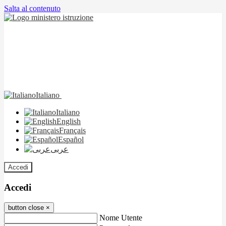
Salta al contenuto
Italiano
Italiano
English
Français
Español
عربى
Accedi
Accedi
button close
×
Nome Utente