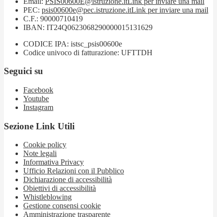
Email:
PSIS00600E@istruzione.it
Link per inviare una mail
PEC:
psis00600e@pec.istruzione.it
Link per inviare una mail
C.F.: 90000710419
IBAN: IT24Q0623068290000015131629
CODICE IPA: istsc_psis00600e
Codice univoco di fatturazione: UFTTDH
Seguici su
Facebook
Youtube
Instagram
Sezione Link Utili
Cookie policy
Note legali
Informativa Privacy
Ufficio Relazioni con il Pubblico
Dichiarazione di accessibilità
Obiettivi di accessibilità
Whistleblowing
Gestione consensi cookie
Amministrazione trasparente