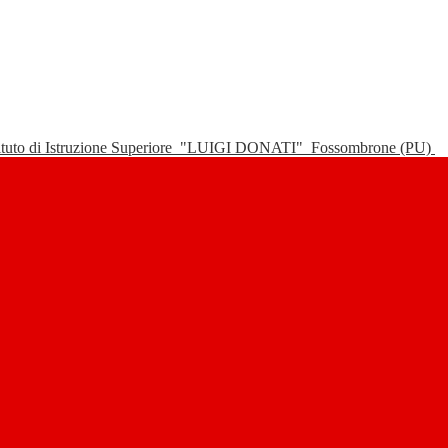
tituto di Istruzione Superiore
"LUIGI DONATI"
Fossombrone (PU)