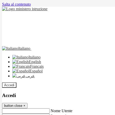
Salta al contenuto
Italiano
Italiano
English
Français
Español
عربى
Accedi
Accedi
button close
×
Nome Utente