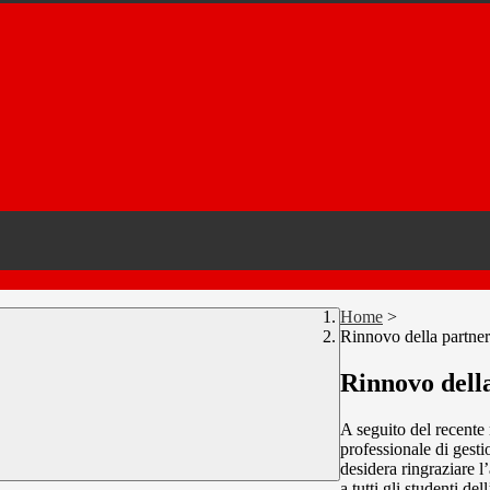
Home
>
Rinnovo della partn
Rinnovo dell
A seguito del recente r
professionale di gest
desidera ringraziare 
a tutti gli studenti d