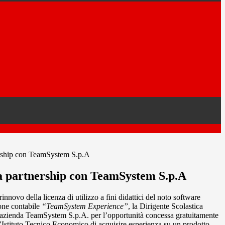
ership con TeamSystem S.p.A
a partnership con TeamSystem S.p.A
innovo della licenza di utilizzo a fini didattici del noto software
ione contabile
“TeamSystem Experience”
, la Dirigente Scolastica
l’azienda TeamSystem S.p.A. per l’opportunità concessa gratuitamente
ell’Istituto Tecnico Economico di acquisire esperienza su un prodotto