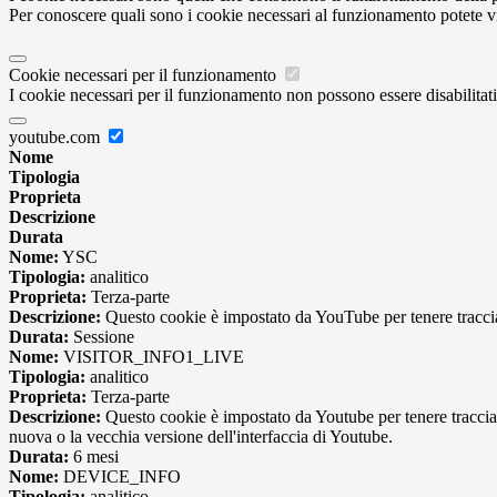
Per conoscere quali sono i cookie necessari al funzionamento potete v
Cookie necessari per il funzionamento
I cookie necessari per il funzionamento non possono essere disabilitati.
youtube.com
Nome
Tipologia
Proprieta
Descrizione
Durata
Nome:
YSC
Tipologia:
analitico
Proprieta:
Terza-parte
Descrizione:
Questo cookie è impostato da YouTube per tenere traccia 
Durata:
Sessione
Nome:
VISITOR_INFO1_LIVE
Tipologia:
analitico
Proprieta:
Terza-parte
Descrizione:
Questo cookie è impostato da Youtube per tenere traccia de
nuova o la vecchia versione dell'interfaccia di Youtube.
Durata:
6 mesi
Nome:
DEVICE_INFO
Tipologia:
analitico