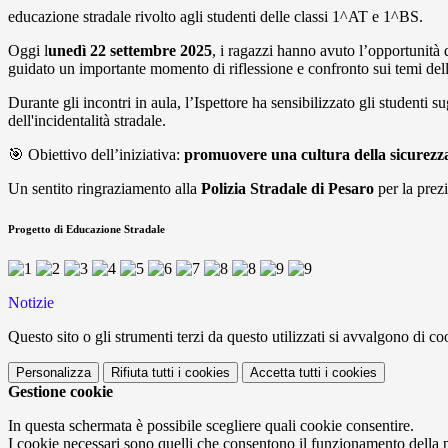
educazione stradale rivolto agli studenti delle classi 1^AT e 1^BS.
Oggi l
unedì 22 settembre 2025
, i ragazzi hanno avuto l’opportunità 
guidato un importante momento di riflessione e confronto sui temi dell
Durante gli incontri in aula, l’Ispettore ha sensibilizzato gli studenti
dell'incidentalità stradale.
🎯
Obiettivo dell’iniziativa:
promuovere una cultura della sicurezza
Un sentito ringraziamento alla
Polizia Stradale di Pesaro
per la prez
Progetto di Educazione Stradale
Notizie
Questo sito o gli strumenti terzi da questo utilizzati si avvalgono di coo
Personalizza
Rifiuta tutti
i cookies
Accetta tutti
i cookies
Gestione cookie
In questa schermata è possibile scegliere quali cookie consentire.
I cookie necessari sono quelli che consentono il funzionamento della pi