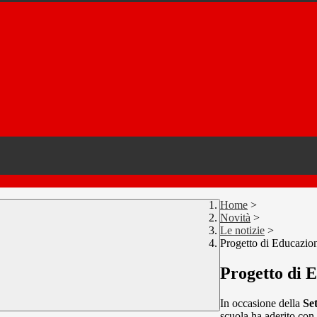
Home
>
Novità
>
Le notizie
>
Progetto di Educazio
Progetto di 
In occasione della
Se
scuola ha aderito con