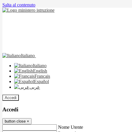
Salta al contenuto
Italiano
Italiano
English
Français
Español
عربى
Accedi
Accedi
button close
×
Nome Utente