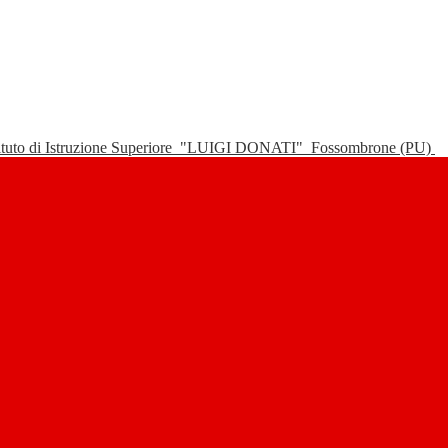
tituto di Istruzione Superiore
"LUIGI DONATI"
Fossombrone (PU)