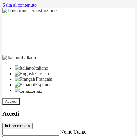
Salta al contenuto
Italiano
Italiano
English
Français
Español
عربى
Accedi
Accedi
button close
×
Nome Utente