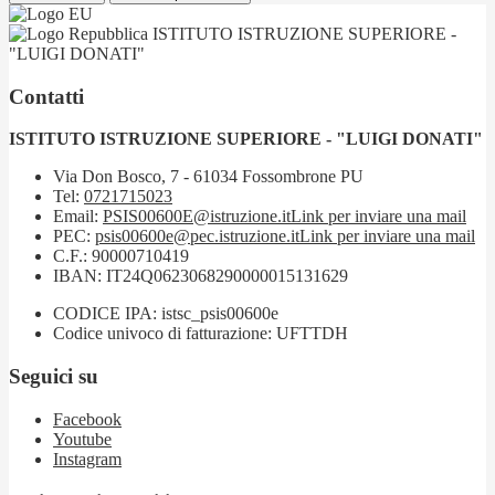
ISTITUTO ISTRUZIONE SUPERIORE -
"LUIGI DONATI"
Contatti
ISTITUTO ISTRUZIONE SUPERIORE - "LUIGI DONATI"
Via Don Bosco, 7 - 61034 Fossombrone PU
Tel:
0721715023
Email:
PSIS00600E@istruzione.it
Link per inviare una mail
PEC:
psis00600e@pec.istruzione.it
Link per inviare una mail
C.F.: 90000710419
IBAN: IT24Q0623068290000015131629
CODICE IPA: istsc_psis00600e
Codice univoco di fatturazione: UFTTDH
Seguici su
Facebook
Youtube
Instagram