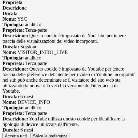
Proprieta
Descrizione
Durata
Nome:
YSC
Tipologia:
analitico
Proprieta:
Terza-parte
Descrizione:
Questo cookie è impostato da YouTube per tenere
traccia delle visualizzazioni dei video incorporati.
Durata:
Sessione
Nome:
VISITOR_INFO1_LIVE
Tipologia:
analitico
Proprieta:
Terza-parte
Descrizione:
Questo cookie è impostato da Youtube per tenere
traccia delle preferenze dell'utente per i video di Youtube incorporati
nei siti; può anche determinare se il visitatore del sito web sta
utilizzando la nuova o la vecchia versione dell'interfaccia di
Youtube.
Durata:
6 mesi
Nome:
DEVICE_INFO
Tipologia:
analitico
Proprieta:
Terza-parte
Descrizione:
YouTube utilizza questo cookie per identificare la
tipologia di device utilizzata dall'utente.
Durata:
6 mesi
Accetta tutti
Salva le preferenze