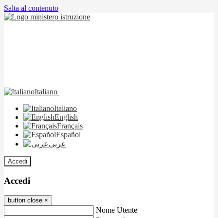
Salta al contenuto
Italiano
Italiano
English
Français
Español
عربى
Accedi
Accedi
button close
×
Nome Utente