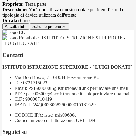
Proprieta:
Terza-parte
Descrizione:
YouTube utilizza questo cookie per identificare la
tipologia di device utilizzata dall'utente.
Durata:
6 mesi
Accetta tutti
Salva le preferenze
ISTITUTO ISTRUZIONE SUPERIORE -
"LUIGI DONATI"
Contatti
ISTITUTO ISTRUZIONE SUPERIORE - "LUIGI DONATI"
Via Don Bosco, 7 - 61034 Fossombrone PU
Tel:
0721715023
Email:
PSIS00600E@istruzione.it
Link per inviare una mail
PEC:
psis00600e@pec.istruzione.it
Link per inviare una mail
C.F.: 90000710419
IBAN: IT24Q0623068290000015131629
CODICE IPA: istsc_psis00600e
Codice univoco di fatturazione: UFTTDH
Seguici su