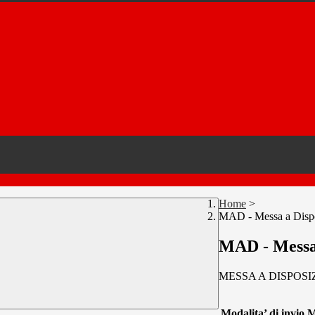
Home
>
MAD - Messa a Disp
MAD - Messa 
MESSA A DISPOSI
Modalita’ di invio 