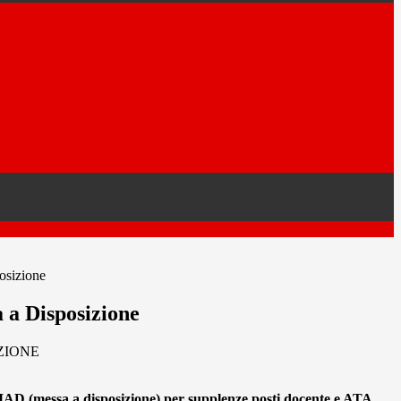
osizione
a Disposizione
ZIONE
MAD (messa a disposizione) per supplenze posti docente e ATA.