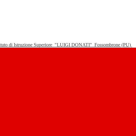
tituto di Istruzione Superiore
"LUIGI DONATI"
Fossombrone (PU)