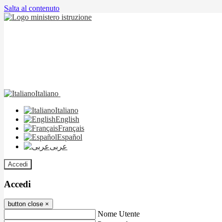
Salta al contenuto
Italiano
Italiano
English
Français
Español
عربى
Accedi
Accedi
button close
×
Nome Utente