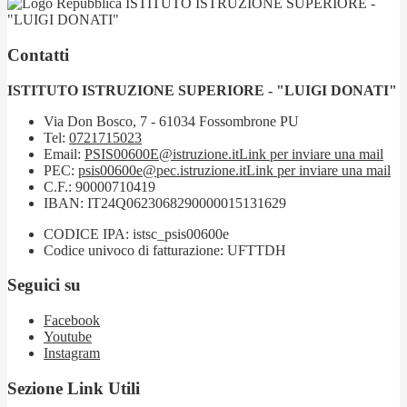
ISTITUTO ISTRUZIONE SUPERIORE -
"LUIGI DONATI"
Contatti
ISTITUTO ISTRUZIONE SUPERIORE - "LUIGI DONATI"
Via Don Bosco, 7 - 61034 Fossombrone PU
Tel:
0721715023
Email:
PSIS00600E@istruzione.it
Link per inviare una mail
PEC:
psis00600e@pec.istruzione.it
Link per inviare una mail
C.F.: 90000710419
IBAN: IT24Q0623068290000015131629
CODICE IPA: istsc_psis00600e
Codice univoco di fatturazione: UFTTDH
Seguici su
Facebook
Youtube
Instagram
Sezione Link Utili