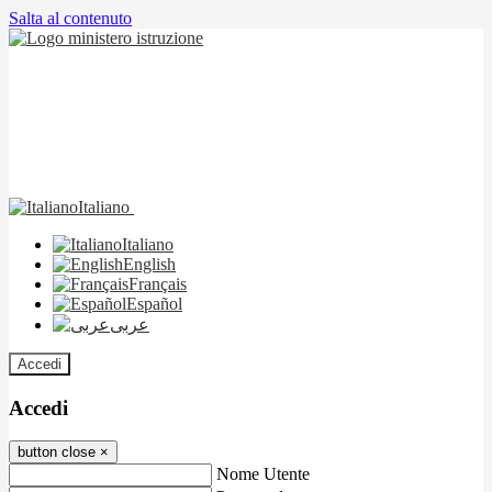
Salta al contenuto
Italiano
Italiano
English
Français
Español
عربى
Accedi
Accedi
button close
×
Nome Utente