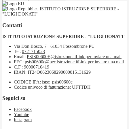
ISTITUTO ISTRUZIONE SUPERIORE -
"LUIGI DONATI"
Contatti
ISTITUTO ISTRUZIONE SUPERIORE - "LUIGI DONATI"
Via Don Bosco, 7 - 61034 Fossombrone PU
Tel:
0721715023
Email:
PSIS00600E@istruzione.it
Link per inviare una mail
PEC:
psis00600e@pec.istruzione.it
Link per inviare una mail
C.F.: 90000710419
IBAN: IT24Q0623068290000015131629
CODICE IPA: istsc_psis00600e
Codice univoco di fatturazione: UFTTDH
Seguici su
Facebook
Youtube
Instagram