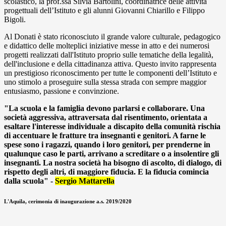
scolastico, la prof.ssa Silvia Bartolini, coordinatrice delle attività
progettuali dell’Istituto e gli alunni Giovanni Chiarillo e Filippo
Bigoli.
Al Donati è stato riconosciuto il grande valore culturale, pedagogico
e didattico delle molteplici iniziative messe in atto e dei numerosi
progetti realizzati dall'Istituto proprio sulle tematiche della legalità,
dell'inclusione e della cittadinanza attiva. Questo invito rappresenta
un prestigioso riconoscimento per tutte le componenti dell’Istituto e
uno stimolo a proseguire sulla stessa strada con sempre maggior
entusiasmo, passione e convinzione.
"La scuola e la famiglia devono parlarsi e collaborare. Una
società aggressiva, attraversata dal risentimento, orientata a
esaltare l'interesse individuale a discapito della comunità rischia
di accentuare le fratture tra insegnanti e genitori. A farne le
spese sono i ragazzi, quando i loro genitori, per prenderne in
qualunque caso le parti, arrivano a screditare o a insolentire gli
insegnanti. La nostra società ha bisogno di ascolto, di dialogo, di
rispetto degli altri, di maggiore fiducia. E la fiducia comincia
dalla scuola" -
Sergio Mattarella
L'Aquila, cerimonia di inaugurazione a.s. 2019/2020