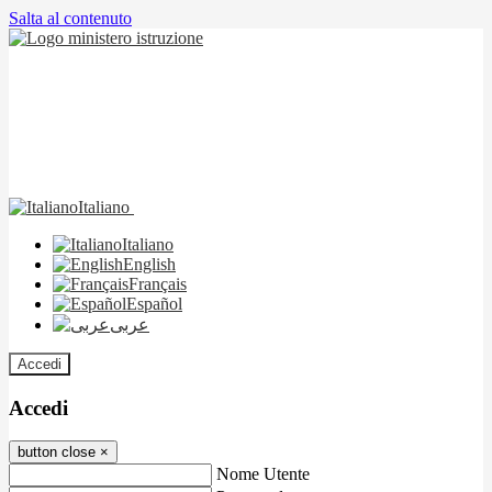
Salta al contenuto
Italiano
Italiano
English
Français
Español
عربى
Accedi
Accedi
button close
×
Nome Utente