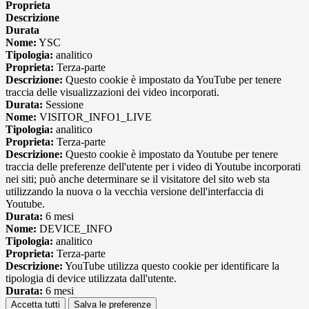
Proprieta
Descrizione
Durata
Nome:
YSC
Tipologia:
analitico
Proprieta:
Terza-parte
Descrizione:
Questo cookie è impostato da YouTube per tenere
traccia delle visualizzazioni dei video incorporati.
Durata:
Sessione
Nome:
VISITOR_INFO1_LIVE
Tipologia:
analitico
Proprieta:
Terza-parte
Descrizione:
Questo cookie è impostato da Youtube per tenere
traccia delle preferenze dell'utente per i video di Youtube incorporati
nei siti; può anche determinare se il visitatore del sito web sta
utilizzando la nuova o la vecchia versione dell'interfaccia di
Youtube.
Durata:
6 mesi
Nome:
DEVICE_INFO
Tipologia:
analitico
Proprieta:
Terza-parte
Descrizione:
YouTube utilizza questo cookie per identificare la
tipologia di device utilizzata dall'utente.
Durata:
6 mesi
Accetta tutti
Salva le preferenze