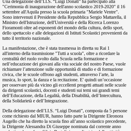
Una delegazione dell’I.I.S. “Luigi Donati” ha partecipato alla
"Cerimonia di inaugurazione dell'anno scolastico 2019-2020" il 16
settembre all'Aquila presso la scuola primaria "Mariele Ventre".
Sono intervenuti il Presidente della Repubblica Sergio Mattarella, il
Ministro dell'Istruzione, dell'Università e della Ricerca Lorenzo
Fioramonti oltre ad esponenti del mondo della cultura, dello sport,
dello spettacolo e alle delegazioni di Istituti Scolastici provenienti da
tutto il territorio nazionale.
La manifestazione, che è stata trasmessa in diretta su Rai 1
all'interno della trasmissione "Tutti a scuola", oltre a ricordare la
centralità del ruolo svolto dalla Scuola nella formazione e
nell’educazione dei giovani alla vita sociale del nostro Paese, vuole
richiamare l’attenzione sulle opportunità di studio e di formazione
civica, che le scuole offrono agli studenti, attraverso l’arte, la
musica, lo sport, la danza e la recitazione. E' quindi un’occasione
per osservare più da vicino gli eccellenti progetti attuati nelle scuole
da dirigenti scolastici, docenti e studenti sui temi sui grandi temi
dell’Educazione, della Legalità, della Disabilità, dell’Intercultura,
della Solidarietà e dell’Integrazione.
Della delegazione dell’I.I.S. “Luigi Donati”, composta da 5 persone
come richiesto dal MIUR, hanno fatto parte la Dirigente Eleonora
Augello che ha diretto la scuola fino all’anno scolastico precedente,
la Dirigente Alessandra Di Giuseppe nominata dal corrente anno