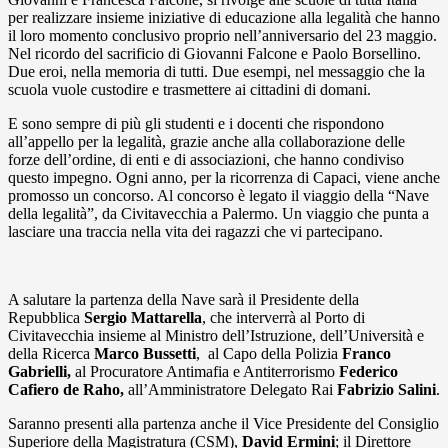
per realizzare insieme iniziative di educazione alla legalità che hanno
il loro momento conclusivo proprio nell’anniversario del 23 maggio.
Nel ricordo del sacrificio di Giovanni Falcone e Paolo Borsellino.
Due eroi, nella memoria di tutti. Due esempi, nel messaggio che la
scuola vuole custodire e trasmettere ai cittadini di domani.
E sono sempre di più gli studenti e i docenti che rispondono
all’appello per la legalità, grazie anche alla collaborazione delle
forze dell’ordine, di enti e di associazioni, che hanno condiviso
questo impegno. Ogni anno, per la ricorrenza di Capaci, viene anche
promosso un concorso. Al concorso è legato il viaggio della “Nave
della legalità”, da Civitavecchia a Palermo. Un viaggio che punta a
lasciare una traccia nella vita dei ragazzi che vi partecipano.
A salutare la partenza della Nave sarà il Presidente della
Repubblica
Sergio Mattarella
, che interverrà al Porto di
Civitavecchia insieme al Ministro dell’Istruzione, dell’Università e
della Ricerca
Marco Bussetti
, al Capo della Polizia
Franco
Gabrielli,
al Procuratore Antimafia e Antiterrorismo
Federico
Cafiero de Raho,
all’Amministratore Delegato Rai
Fabrizio Salini
.
Saranno presenti alla partenza anche il Vice Presidente del Consiglio
Superiore della Magistratura (CSM),
David Ermini
; il Direttore