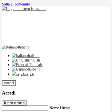
Salta al contenuto
Italiano
Italiano
English
Français
Español
عربى
Accedi
Accedi
button close
×
Nome Utente