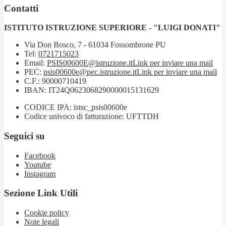
Contatti
ISTITUTO ISTRUZIONE SUPERIORE - "LUIGI DONATI"
Via Don Bosco, 7 - 61034 Fossombrone PU
Tel:
0721715023
Email:
PSIS00600E@istruzione.it
Link per inviare una mail
PEC:
psis00600e@pec.istruzione.it
Link per inviare una mail
C.F.: 90000710419
IBAN: IT24Q0623068290000015131629
CODICE IPA: istsc_psis00600e
Codice univoco di fatturazione: UFTTDH
Seguici su
Facebook
Youtube
Instagram
Sezione Link Utili
Cookie policy
Note legali