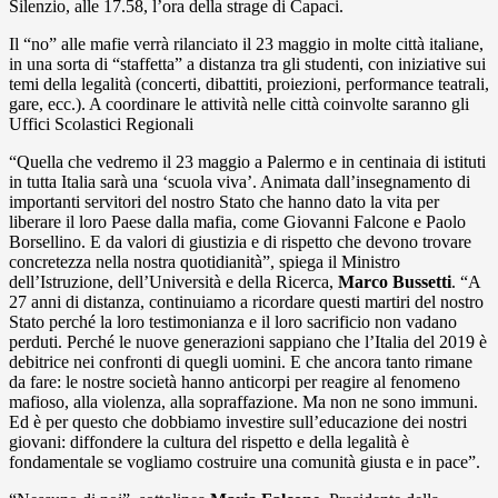
Silenzio, alle 17.58, l’ora della strage di Capaci.
Il “no” alle mafie verrà rilanciato il 23 maggio in molte città italiane,
in una sorta di “staffetta” a distanza tra gli studenti, con iniziative sui
temi della legalità (concerti, dibattiti, proiezioni, performance teatrali,
gare, ecc.). A coordinare le attività nelle città coinvolte saranno gli
Uffici Scolastici Regionali
“Quella che vedremo il 23 maggio a Palermo e in centinaia di istituti
in tutta Italia sarà una ‘scuola viva’. Animata dall’insegnamento di
importanti servitori del nostro Stato che hanno dato la vita per
liberare il loro Paese dalla mafia, come Giovanni Falcone e Paolo
Borsellino. E da valori di giustizia e di rispetto che devono trovare
concretezza nella nostra quotidianità”, spiega il Ministro
dell’Istruzione, dell’Università e della Ricerca,
Marco Bussetti
. “A
27 anni di distanza, continuiamo a ricordare questi martiri del nostro
Stato perché la loro testimonianza e il loro sacrificio non vadano
perduti. Perché le nuove generazioni sappiano che l’Italia del 2019 è
debitrice nei confronti di quegli uomini. E che ancora tanto rimane
da fare: le nostre società hanno anticorpi per reagire al fenomeno
mafioso, alla violenza, alla sopraffazione. Ma non ne sono immuni.
Ed è per questo che dobbiamo investire sull’educazione dei nostri
giovani: diffondere la cultura del rispetto e della legalità è
fondamentale se vogliamo costruire una comunità giusta e in pace”.