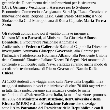
generale del Dipartimento delle informazioni per la sicurezza
(DIS),
Gennaro Vecchione
; l’Assessore per lo Sviluppo
Economico, Commercio e Artigianato, Start-Up, “Lazio Creativo” e
Innovazione della Regione Lazio,
Gian Paolo Manzella
; il Vice
Sindaco della Città Metropolitana di Roma Capitale,
Maria Teresa
Zotta
.
Gli studenti compiranno poi il viaggio in nave insieme al
Ministro
Marco Bussetti
, al Ministro della Giustizia
Alfonso
Bonafede
, al Procuratore Nazionale Antimafia e
Antiterrorismo
Federico Cafiero de Raho
, al Capo della Direzione
Investigativa Antimafia
Giuseppe Governale
, alla Garante per
l’infanzia e l’adolescenza
Filomena Albano
, alla Presidente Unione
delle Comunità Ebraiche Italiane
Noemi Di Segni
. Nei momenti di
confronto e di incontro sulla Nave, i ragazzi avranno anche modo di
ascoltare le testimonianze di
Pietro Grasso
e di
Nando Dalla
Chiesa
.
Ai 1.500 studenti che viaggeranno sulla Nave della Legalità, il 23
maggio si uniranno le voci e le iniziative di oltre 70.000 ragazzi che
in tutta Italia parteciperanno alle iniziative contro le mafie
nell’ambito di
#PalermoChiamaItalia
, la manifestazione promossa
dal 2002 dal
Ministero dell’Istruzione, dell’Università e della
Ricerca
(MIUR)
e dalla
Fondazione Falcone
che si svolge
sotto
l’Alto Patronato del Presidente della Repubblica e con il