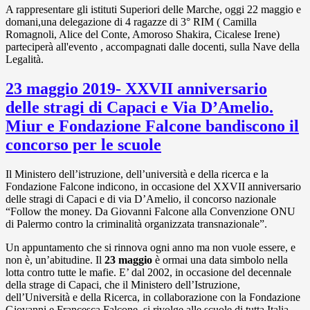
A rappresentare gli istituti Superiori delle Marche, oggi 22 maggio e
domani,una delegazione di 4 ragazze di 3° RIM ( Camilla
Romagnoli, Alice del Conte, Amoroso Shakira, Cicalese Irene)
parteciperà all'evento , accompagnati dalle docenti, sulla Nave della
Legalità.
23 maggio 2019- XXVII anniversario
delle stragi di Capaci e Via D’Amelio.
Miur e Fondazione Falcone bandiscono il
concorso per le scuole
Il Ministero dell’istruzione, dell’università e della ricerca e la
Fondazione Falcone indicono, in occasione del XXVII anniversario
delle stragi di Capaci e di via D’Amelio, il concorso nazionale
“Follow the money. Da Giovanni Falcone alla Convenzione ONU
di Palermo contro la criminalità organizzata transnazionale”.
Un appuntamento che si rinnova ogni anno ma non vuole essere, e
non è, un’abitudine. Il
23 maggio
è ormai una data simbolo nella
lotta contro tutte le mafie. E’ dal 2002, in occasione del decennale
della strage di Capaci, che il Ministero dell’Istruzione,
dell’Università e della Ricerca, in collaborazione con la Fondazione
Giovanni e Francesca Falcone, si rivolge alle scuole di tutta Italia