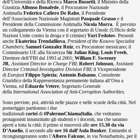
dell’Università e della Ricerca
Marco Bussetti
, il Ministro della
Giustizia
Alfonso Bonafede
, il Procuratore Nazionale
Antimafia
Federico Cafiero De Raho
, il Presidente
dell’Associazione Nazionale Magistrati
Pasquale Grasso
e il
Presidente della Commissione Antimafia
Nicola Morra
. È previsto
un collegamento da Vienna con il segretario di Unodc (Ufficio delle
Nazioni Unite contro la droga e il crimine)
Yuri Fedotov
. Presenti
anche
Ekaterina Trendafilova
,
President of the Kosovo Specialist
Chambers
;
Samuel Gonzalez Ruiz
, ex Procuratore messicano; il
Commissario UE alla Sicurezza
Sir Julian King
;
Louis Freeh
,
Direttore dell’FBI dal 1993 al 2001;
William F. Sweeney
JR
,
Assistant Director in Charge FBI
;
Robert Johnson
,
Assistant
Director Criminal Investigative Division FBI
; il Vicepresidente
di
Eurojust
Filippo Spiezia
;
Antonio Balsamo
, Consulente
Giuridico della Rappresentanza permanente italiana all’Onu a
Vienna, ed
Eduardo Vetere
, Segretario Generale
della
International Association of Anti-Corruption Authorities
.
Sono previste, poi, attività nelle piazze e nelle scuole della città. Nel
pomeriggio partiranno i due
tradizionali
cortei
di
#PalermoChiamaItalia
, che vedranno
protagonisti innanzitutto gli studenti e i docenti, ma che saranno
aperti a tutta la città: il primo si muoverà alle
ore 15.30 da via
D’Amelio
, il secondo alle
ore 16 dall’
Aula Bunker
. Entrambi si
ricongiungeranno sotto l’
Albero Falcone
, in via Notarbartolo, per il