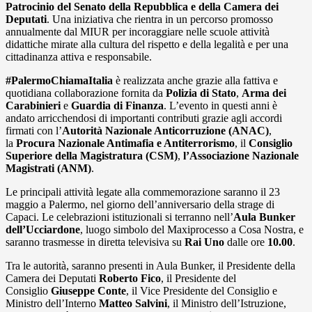
Patrocinio del Senato della Repubblica e della Camera dei
Deputati
. Una iniziativa che rientra in un percorso promosso
annualmente dal MIUR per incoraggiare nelle scuole attività
didattiche mirate alla cultura del rispetto e della legalità e per una
cittadinanza attiva e responsabile.
#PalermoChiamaItalia
è realizzata anche grazie alla fattiva e
quotidiana collaborazione fornita da
Polizia di Stato
,
Arma dei
Carabinieri
e
Guardia di Finanza
. L’evento in questi anni è
andato arricchendosi di importanti contributi grazie agli accordi
firmati con l’
Autorità Nazionale Anticorruzione
(ANAC)
,
la
Procura Nazionale Antimafia e Antiterrorismo
, il
Consiglio
Superiore della Magistratura
(CSM)
,
l’Associazione Nazionale
Magistrati
(ANM)
.
Le principali attività legate alla commemorazione saranno il 23
maggio a Palermo, nel giorno dell’anniversario della strage di
Capaci. Le celebrazioni istituzionali si terranno nell’
Aula Bunker
dell’Ucciardone
, luogo simbolo del Maxiprocesso a Cosa Nostra, e
saranno trasmesse in diretta televisiva su
Rai Uno
dalle ore
10.00
.
Tra le autorità, saranno presenti in Aula Bunker, il Presidente della
Camera dei Deputati
Roberto Fico
, il Presidente del
Consiglio
Giuseppe Conte
, il Vice Presidente del Consiglio e
Ministro dell’Interno
Matteo Salvini
, il Ministro dell’Istruzione,