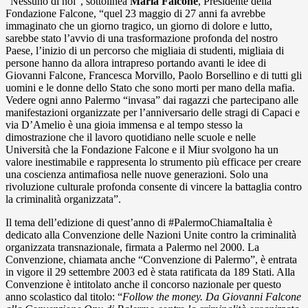
“Nessuno di noi”, sottolinea
Maria Falcone
, Presidente della
Fondazione Falcone, “quel 23 maggio di 27 anni fa avrebbe
immaginato che un giorno tragico, un giorno di dolore e lutto,
sarebbe stato l’avvio di una trasformazione profonda del nostro
Paese, l’inizio di un percorso che migliaia di studenti, migliaia di
persone hanno da allora intrapreso portando avanti le idee di
Giovanni Falcone, Francesca Morvillo, Paolo Borsellino e di tutti gli
uomini e le donne dello Stato che sono morti per mano della mafia.
Vedere ogni anno Palermo “invasa” dai ragazzi che partecipano alle
manifestazioni organizzate per l’anniversario delle stragi di Capaci e
via D’Amelio è una gioia immensa e al tempo stesso la
dimostrazione che il lavoro quotidiano nelle scuole e nelle
Università che la Fondazione Falcone e il Miur svolgono ha un
valore inestimabile e rappresenta lo strumento più efficace per creare
una coscienza antimafiosa nelle nuove generazioni. Solo una
rivoluzione culturale profonda consente di vincere la battaglia contro
la criminalità organizzata”.
Il tema dell’edizione di quest’anno di #PalermoChiamaItalia è
dedicato alla Convenzione delle Nazioni Unite contro la criminalità
organizzata transnazionale, firmata a Palermo nel 2000. La
Convenzione, chiamata anche “Convenzione di Palermo”, è entrata
in vigore il 29 settembre 2003 ed è stata ratificata da 189 Stati. Alla
Convenzione è intitolato anche il concorso nazionale per questo
anno scolastico dal titolo: “
Follow the money. Da Giovanni Falcone