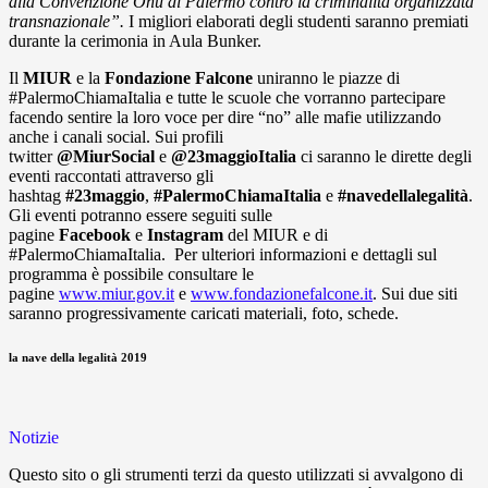
alla Convenzione Onu di Palermo contro la criminalità organizzata
transnazionale”.
I migliori elaborati degli studenti saranno premiati
durante la cerimonia in Aula Bunker.
Il
MIUR
e la
Fondazione Falcone
uniranno le piazze di
#PalermoChiamaItalia e tutte le scuole che vorranno partecipare
facendo sentire la loro voce per dire “no” alle mafie utilizzando
anche i canali social. Sui profili
twitter
@MiurSocial
e
@23maggioItalia
ci saranno le dirette degli
eventi raccontati attraverso gli
hashtag
#23maggio
,
#PalermoChiamaItalia
e
#navedellalegalità
.
Gli eventi potranno essere seguiti sulle
pagine
Facebook
e
Instagram
del MIUR e di
#PalermoChiamaItalia. Per ulteriori informazioni e dettagli sul
programma è possibile consultare le
pagine
www.miur.gov.it
e
www.fondazionefalcone.it
. Sui due siti
saranno progressivamente caricati materiali, foto, schede.
la nave della legalità 2019
Notizie
Questo sito o gli strumenti terzi da questo utilizzati si avvalgono di