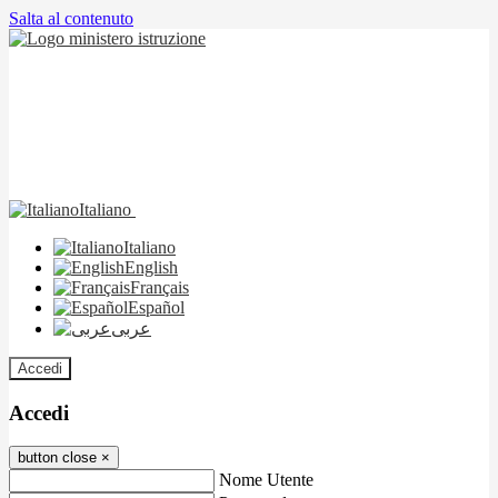
Salta al contenuto
Italiano
Italiano
English
Français
Español
عربى
Accedi
Accedi
button close
×
Nome Utente