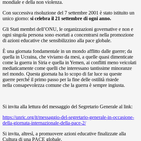
mondiale e della non violenza.
Con successiva risoluzione del 7 settembre 2001 è stato istituito un
unico giorno:
si celebra il 21 settembre di ogni anno.
Gli Stati membri dell’ONU, le organizzazioni governative e non e
ogni singola persona sono esortati a concentrarsi nella promozione
di azioni educative che sensibilizzino alla pace globale.
È una giornata fondamentale in un mondo afflitto dalle guerre; da
quella in Ucraina, che viviamo da mesi, a quelle quasi dimenticate
come la guerra in Siria e quella in Yemen, ai conflitti meno veicolati
mediaticamente come quelli che interessano tantissime minoranze
nel mondo. Questa giornata ha lo scopo di far luce su queste
guerre perché il primo passo per la fine delle ostilità risiede
nella consapevolezza comune che la guerra è sempre ingiusta.
Si invita alla lettura del messaggio del Segretario Generale al link:
https://unric.org/it/messaggio-del-segretario-generale-in-occasione-
della-giornata-internazionale-della-pace-2/
Si invita, altresì, a promuovere azioni educative finalizzate alla
Cultura di una PACE globale.