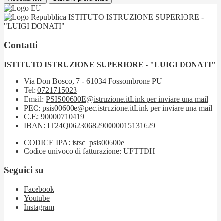
ISTITUTO ISTRUZIONE SUPERIORE -
"LUIGI DONATI"
Contatti
ISTITUTO ISTRUZIONE SUPERIORE - "LUIGI DONATI"
Via Don Bosco, 7 - 61034 Fossombrone PU
Tel:
0721715023
Email:
PSIS00600E@istruzione.it
Link per inviare una mail
PEC:
psis00600e@pec.istruzione.it
Link per inviare una mail
C.F.: 90000710419
IBAN: IT24Q0623068290000015131629
CODICE IPA: istsc_psis00600e
Codice univoco di fatturazione: UFTTDH
Seguici su
Facebook
Youtube
Instagram