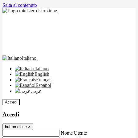
Salta al contenuto
Italiano
Italiano
English
Français
Español
عربى
Accedi
Accedi
button close
×
Nome Utente