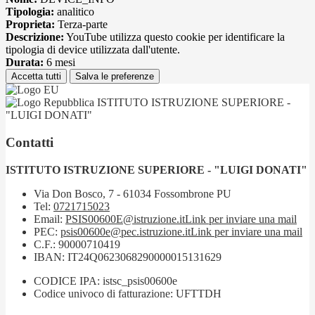
Tipologia:
analitico
Proprieta:
Terza-parte
Descrizione:
YouTube utilizza questo cookie per identificare la
tipologia di device utilizzata dall'utente.
Durata:
6 mesi
Accetta tutti
Salva le preferenze
ISTITUTO ISTRUZIONE SUPERIORE -
"LUIGI DONATI"
Contatti
ISTITUTO ISTRUZIONE SUPERIORE - "LUIGI DONATI"
Via Don Bosco, 7 - 61034 Fossombrone PU
Tel:
0721715023
Email:
PSIS00600E@istruzione.it
Link per inviare una mail
PEC:
psis00600e@pec.istruzione.it
Link per inviare una mail
C.F.: 90000710419
IBAN: IT24Q0623068290000015131629
CODICE IPA: istsc_psis00600e
Codice univoco di fatturazione: UFTTDH