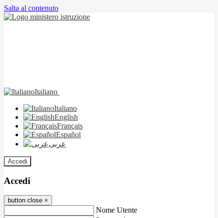
Salta al contenuto
Italiano
Italiano
English
Français
Español
عربى
Accedi
Accedi
button close
×
Nome Utente