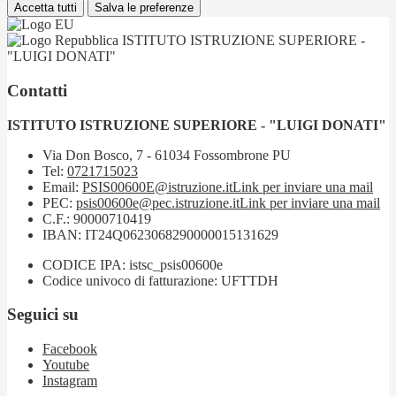
Accetta tutti
Salva le preferenze
ISTITUTO ISTRUZIONE SUPERIORE -
"LUIGI DONATI"
Contatti
ISTITUTO ISTRUZIONE SUPERIORE - "LUIGI DONATI"
Via Don Bosco, 7 - 61034 Fossombrone PU
Tel:
0721715023
Email:
PSIS00600E@istruzione.it
Link per inviare una mail
PEC:
psis00600e@pec.istruzione.it
Link per inviare una mail
C.F.: 90000710419
IBAN: IT24Q0623068290000015131629
CODICE IPA: istsc_psis00600e
Codice univoco di fatturazione: UFTTDH
Seguici su
Facebook
Youtube
Instagram