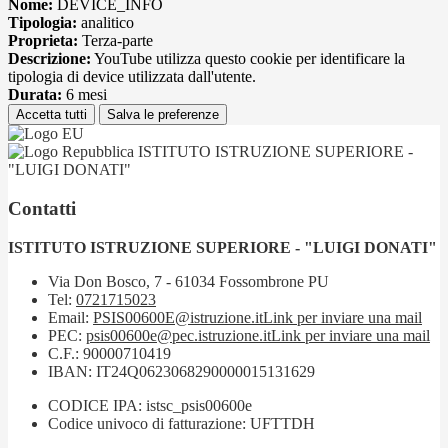
Nome:
DEVICE_INFO
Tipologia:
analitico
Proprieta:
Terza-parte
Descrizione:
YouTube utilizza questo cookie per identificare la
tipologia di device utilizzata dall'utente.
Durata:
6 mesi
Accetta tutti
Salva le preferenze
ISTITUTO ISTRUZIONE SUPERIORE -
"LUIGI DONATI"
Contatti
ISTITUTO ISTRUZIONE SUPERIORE - "LUIGI DONATI"
Via Don Bosco, 7 - 61034 Fossombrone PU
Tel:
0721715023
Email:
PSIS00600E@istruzione.it
Link per inviare una mail
PEC:
psis00600e@pec.istruzione.it
Link per inviare una mail
C.F.: 90000710419
IBAN: IT24Q0623068290000015131629
CODICE IPA: istsc_psis00600e
Codice univoco di fatturazione: UFTTDH