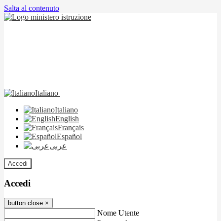
Salta al contenuto
Italiano
Italiano
English
Français
Español
عربى
Accedi
Accedi
button close
×
Nome Utente