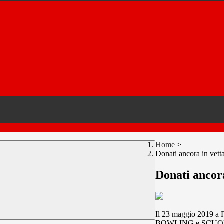
Home
>
Donati ancora in vett
Donati ancora
Il 23 maggio 2019 a F
BOWLING e SCUOLA”. 