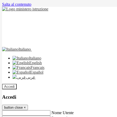
Salta al contenuto
Italiano
Italiano
English
Français
Español
عربى
Accedi
Accedi
button close
×
Nome Utente