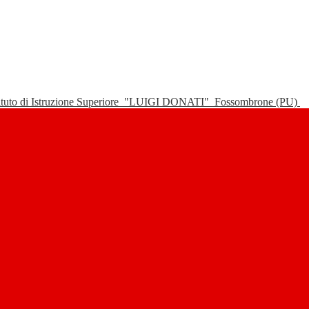
tituto di Istruzione Superiore
"LUIGI DONATI"
Fossombrone (PU)