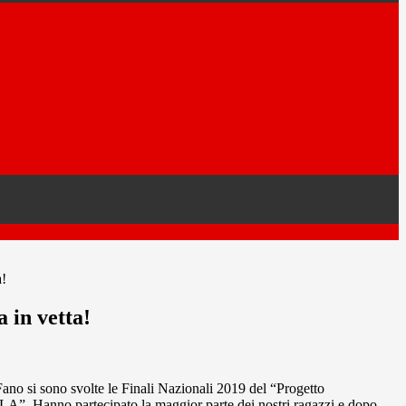
a!
 in vetta!
ano si sono svolte le Finali Nazionali 2019 del “Progetto
Hanno partecipato la maggior parte dei nostri ragazzi e dopo