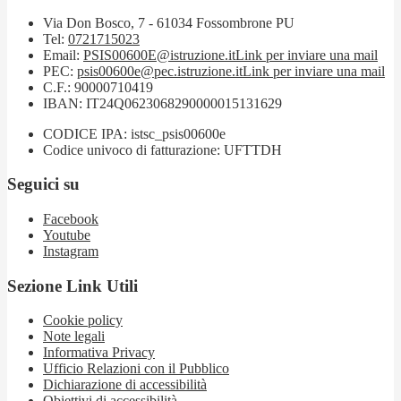
Via Don Bosco, 7 - 61034 Fossombrone PU
Tel:
0721715023
Email:
PSIS00600E@istruzione.it
Link per inviare una mail
PEC:
psis00600e@pec.istruzione.it
Link per inviare una mail
C.F.: 90000710419
IBAN: IT24Q0623068290000015131629
CODICE IPA: istsc_psis00600e
Codice univoco di fatturazione: UFTTDH
Seguici su
Facebook
Youtube
Instagram
Sezione Link Utili
Cookie policy
Note legali
Informativa Privacy
Ufficio Relazioni con il Pubblico
Dichiarazione di accessibilità
Obiettivi di accessibilità