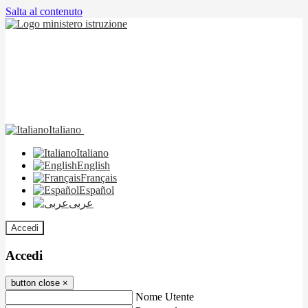
Salta al contenuto
Italiano
Italiano
English
Français
Español
عربى
Accedi
Accedi
button close
×
Nome Utente