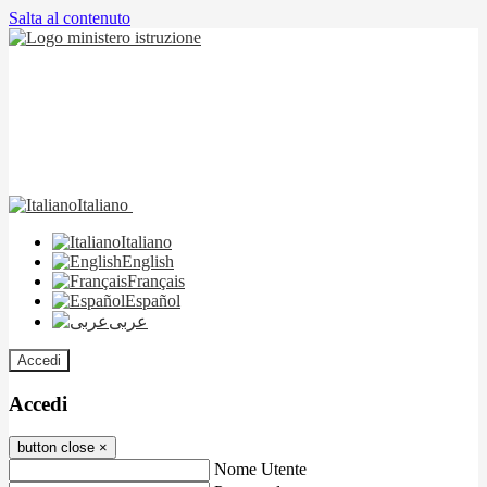
Salta al contenuto
Italiano
Italiano
English
Français
Español
عربى
Accedi
Accedi
button close
×
Nome Utente