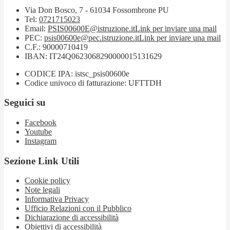
Via Don Bosco, 7 - 61034 Fossombrone PU
Tel:
0721715023
Email:
PSIS00600E@istruzione.it
Link per inviare una mail
PEC:
psis00600e@pec.istruzione.it
Link per inviare una mail
C.F.: 90000710419
IBAN: IT24Q0623068290000015131629
CODICE IPA: istsc_psis00600e
Codice univoco di fatturazione: UFTTDH
Seguici su
Facebook
Youtube
Instagram
Sezione Link Utili
Cookie policy
Note legali
Informativa Privacy
Ufficio Relazioni con il Pubblico
Dichiarazione di accessibilità
Obiettivi di accessibilità