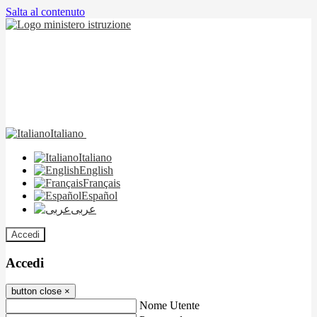
Salta al contenuto
Italiano
Italiano
English
Français
Español
عربى
Accedi
Accedi
button close
×
Nome Utente