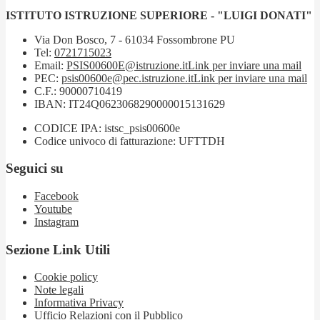
ISTITUTO ISTRUZIONE SUPERIORE - "LUIGI DONATI"
Via Don Bosco, 7 - 61034 Fossombrone PU
Tel:
0721715023
Email:
PSIS00600E@istruzione.it
Link per inviare una mail
PEC:
psis00600e@pec.istruzione.it
Link per inviare una mail
C.F.: 90000710419
IBAN: IT24Q0623068290000015131629
CODICE IPA: istsc_psis00600e
Codice univoco di fatturazione: UFTTDH
Seguici su
Facebook
Youtube
Instagram
Sezione Link Utili
Cookie policy
Note legali
Informativa Privacy
Ufficio Relazioni con il Pubblico