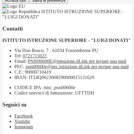
Accetta tutti
Salva le preferenze
ISTITUTO ISTRUZIONE SUPERIORE -
"LUIGI DONATI"
Contatti
ISTITUTO ISTRUZIONE SUPERIORE - "LUIGI DONATI"
Via Don Bosco, 7 - 61034 Fossombrone PU
Tel:
0721715023
Email:
PSIS00600E@istruzione.it
Link per inviare una mail
PEC:
psis00600e@pec.istruzione.it
Link per inviare una mail
C.F.: 90000710419
IBAN: IT24Q0623068290000015131629
CODICE IPA: istsc_psis00600e
Codice univoco di fatturazione: UFTTDH
Seguici su
Facebook
Youtube
Instagram