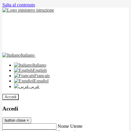
Salta al contenuto
Italiano
Italiano
English
Français
Español
عربى
Accedi
Accedi
button close
×
Nome Utente