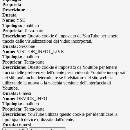
Proprieta
Descrizione
Durata
Nome:
YSC
Tipologia:
analitico
Proprieta:
Terza-parte
Descrizione:
Questo cookie è impostato da YouTube per tenere
traccia delle visualizzazioni dei video incorporati.
Durata:
Sessione
Nome:
VISITOR_INFO1_LIVE
Tipologia:
analitico
Proprieta:
Terza-parte
Descrizione:
Questo cookie è impostato da Youtube per tenere
traccia delle preferenze dell'utente per i video di Youtube incorporati
nei siti; può anche determinare se il visitatore del sito web sta
utilizzando la nuova o la vecchia versione dell'interfaccia di
Youtube.
Durata:
6 mesi
Nome:
DEVICE_INFO
Tipologia:
analitico
Proprieta:
Terza-parte
Descrizione:
YouTube utilizza questo cookie per identificare la
tipologia di device utilizzata dall'utente.
Durata:
6 mesi