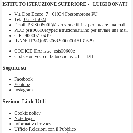
ISTITUTO ISTRUZIONE SUPERIORE - "LUIGI DONATI"
Via Don Bosco, 7 - 61034 Fossombrone PU
Tel:
0721715023
Email:
PSIS00600E@istruzione.it
Link per inviare una mail
PEC:
psis00600e@pec.istruzione.it
Link per inviare una mail
C.F.: 90000710419
IBAN: IT24Q0623068290000015131629
CODICE IPA: istsc_psis00600e
Codice univoco di fatturazione: UFTTDH
Seguici su
Facebook
Youtube
Instagram
Sezione Link Utili
Cookie policy
Note legali
Informativa Privacy
Ufficio Relazioni con il Pubblico