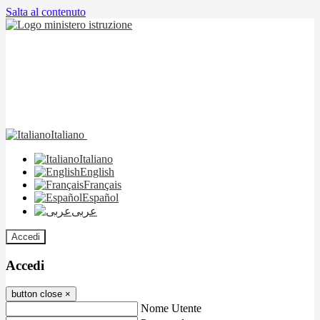
Salta al contenuto
Italiano
Italiano
English
Français
Español
عربى
Accedi
Accedi
button close
×
Nome Utente