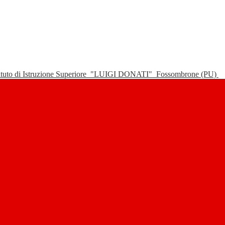
tituto di Istruzione Superiore
"LUIGI DONATI"
Fossombrone (PU)