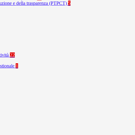
rruzione e della trasparenza (PTPCT)
5
tività
22
stionale
1