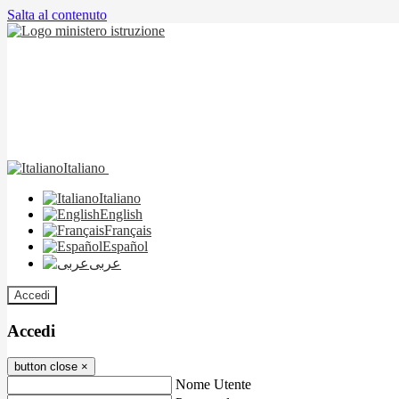
Salta al contenuto
Italiano
Italiano
English
Français
Español
عربى
Accedi
Accedi
button close
×
Nome Utente