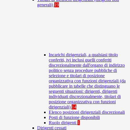
generali)
19
Incarichi dirigenziali, a qualsiasi titolo
conferiti, ivi inclusi quelli conferiti
discrezionalmente dall'organo di indirizzo
politico senza procedure pubbliche di
selezione e titolari di posizione
organizzativa con funzioni dirigenziali (da
pubblicare in tabelle che distinguano le
seguenti situazioni: dirigenti, dirigenti
individuati discrezionalmente, titolari di
posizione organizzativa con funzioni
dirigenziali)
14
Elenco posizioni dirigenziali discrezionali
Posti di funzione disponibili
Ruolo dirigenti
1
Dirigenti cessati