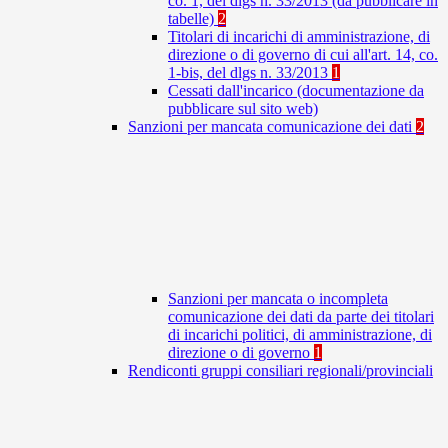
co. 1, del dlgs n. 33/2013 (da pubblicare in
tabelle)
2
Titolari di incarichi di amministrazione, di
direzione o di governo di cui all'art. 14, co.
1-bis, del dlgs n. 33/2013
1
Cessati dall'incarico (documentazione da
pubblicare sul sito web)
Sanzioni per mancata comunicazione dei dati
2
Sanzioni per mancata o incompleta
comunicazione dei dati da parte dei titolari
di incarichi politici, di amministrazione, di
direzione o di governo
1
Rendiconti gruppi consiliari regionali/provinciali