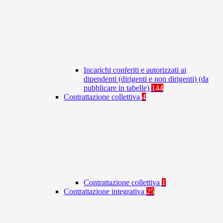
Incarichi conferiti e autorizzati ai
dipendenti (dirigenti e non dirigenti) (da
pubblicare in tabelle)
144
Contrattazione collettiva
4
Contrattazione collettiva
1
Contrattazione integrativa
25