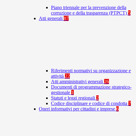
Piano triennale per la prevenzione della
corruzione e della trasparenza (PTPCT)
5
Atti generali
87
Riferimenti normativi su organizzazione e
attività
22
Atti amministrativi generali
26
Documenti di programmazione strategico-
gestionale
1
Statuti e leggi regionali
2
Codice disciplinare e codice di condotta
7
Oneri informativi per cittadini e imprese
6