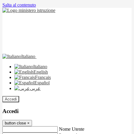
Salta al contenuto
Italiano
Italiano
English
Français
Español
عربى
Accedi
Accedi
button close
×
Nome Utente