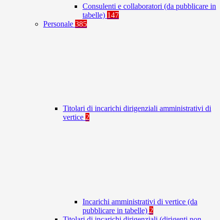
Consulenti e collaboratori (da pubblicare in
tabelle)
147
Personale
385
Titolari di incarichi dirigenziali amministrativi di
vertice
2
Incarichi amministrativi di vertice (da
pubblicare in tabelle)
2
Titolari di incarichi dirigenziali (dirigenti non