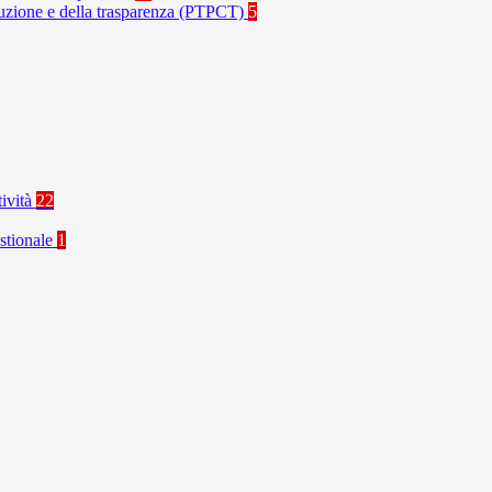
rruzione e della trasparenza (PTPCT)
5
tività
22
stionale
1