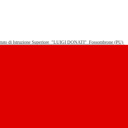
tituto di Istruzione Superiore
"LUIGI DONATI"
Fossombrone (PU)