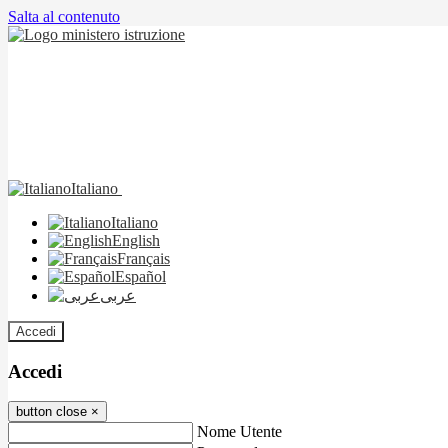
Salta al contenuto
Italiano
Italiano
English
Français
Español
عربى
Accedi
Accedi
button close
×
Nome Utente