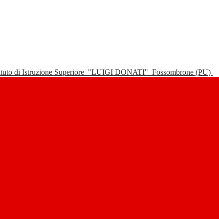
tituto di Istruzione Superiore
"LUIGI DONATI"
Fossombrone (PU)