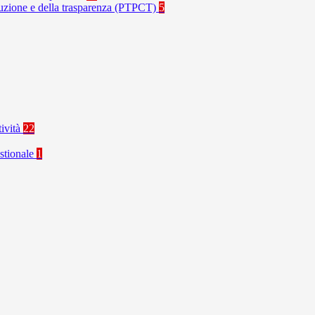
rruzione e della trasparenza (PTPCT)
5
tività
22
stionale
1