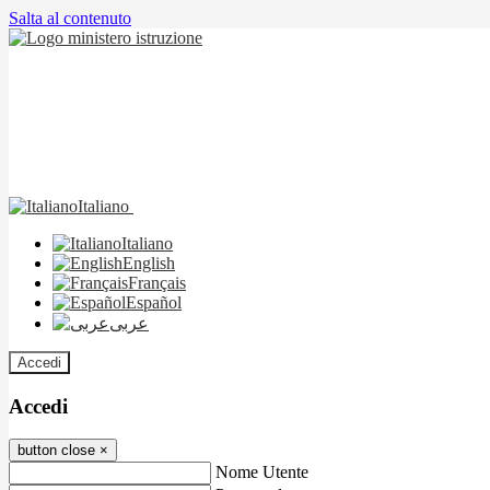
Salta al contenuto
Italiano
Italiano
English
Français
Español
عربى
Accedi
Accedi
button close
×
Nome Utente