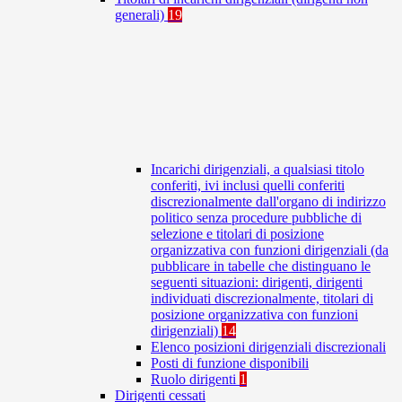
generali)
19
Incarichi dirigenziali, a qualsiasi titolo
conferiti, ivi inclusi quelli conferiti
discrezionalmente dall'organo di indirizzo
politico senza procedure pubbliche di
selezione e titolari di posizione
organizzativa con funzioni dirigenziali (da
pubblicare in tabelle che distinguano le
seguenti situazioni: dirigenti, dirigenti
individuati discrezionalmente, titolari di
posizione organizzativa con funzioni
dirigenziali)
14
Elenco posizioni dirigenziali discrezionali
Posti di funzione disponibili
Ruolo dirigenti
1
Dirigenti cessati