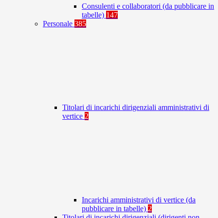
Consulenti e collaboratori (da pubblicare in
tabelle)
147
Personale
385
Titolari di incarichi dirigenziali amministrativi di
vertice
2
Incarichi amministrativi di vertice (da
pubblicare in tabelle)
2
Titolari di incarichi dirigenziali (dirigenti non