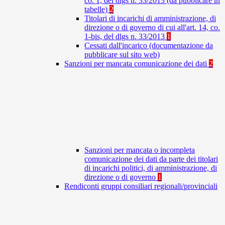
co. 1, del dlgs n. 33/2013 (da pubblicare in
tabelle)
2
Titolari di incarichi di amministrazione, di
direzione o di governo di cui all'art. 14, co.
1-bis, del dlgs n. 33/2013
1
Cessati dall'incarico (documentazione da
pubblicare sul sito web)
Sanzioni per mancata comunicazione dei dati
2
Sanzioni per mancata o incompleta
comunicazione dei dati da parte dei titolari
di incarichi politici, di amministrazione, di
direzione o di governo
1
Rendiconti gruppi consiliari regionali/provinciali