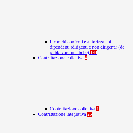
Incarichi conferiti e autorizzati ai
dipendenti (dirigenti e non dirigenti) (da
pubblicare in tabelle)
144
Contrattazione collettiva
4
Contrattazione collettiva
1
Contrattazione integrativa
25