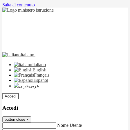
Salta al contenuto
Italiano
Italiano
English
Français
Español
عربى
Accedi
Accedi
button close
×
Nome Utente