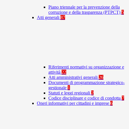
Piano triennale per la prevenzione della
corruzione e della trasparenza (PTPCT)
5
Atti generali
87
Riferimenti normativi su organizzazione e
attività
22
Atti amministrativi generali
26
Documenti di programmazione strategico-
gestionale
1
Statuti e leggi regionali
2
Codice disciplinare e codice di condotta
7
Oneri informativi per cittadini e imprese
6