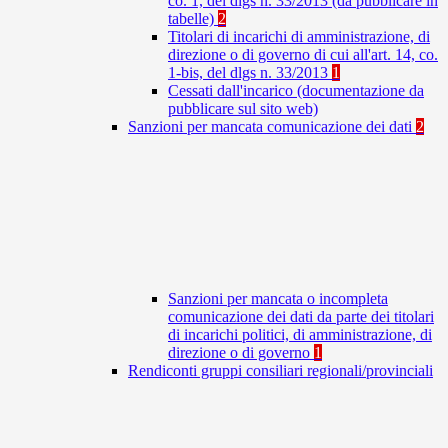
co. 1, del dlgs n. 33/2013 (da pubblicare in
tabelle)
2
Titolari di incarichi di amministrazione, di
direzione o di governo di cui all'art. 14, co.
1-bis, del dlgs n. 33/2013
1
Cessati dall'incarico (documentazione da
pubblicare sul sito web)
Sanzioni per mancata comunicazione dei dati
2
Sanzioni per mancata o incompleta
comunicazione dei dati da parte dei titolari
di incarichi politici, di amministrazione, di
direzione o di governo
1
Rendiconti gruppi consiliari regionali/provinciali