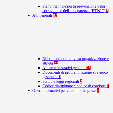
Piano triennale per la prevenzione della
corruzione e della trasparenza (PTPCT)
5
Atti generali
87
Riferimenti normativi su organizzazione e
attività
22
Atti amministrativi generali
26
Documenti di programmazione strategico-
gestionale
1
Statuti e leggi regionali
2
Codice disciplinare e codice di condotta
7
Oneri informativi per cittadini e imprese
6