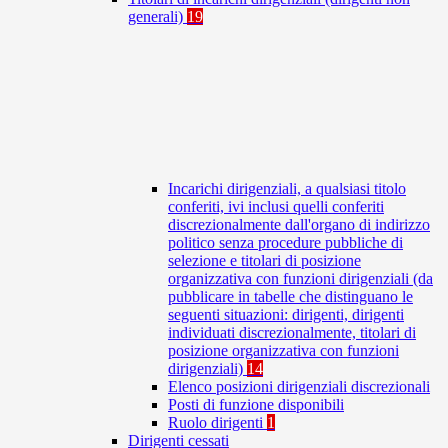
generali)
19
Incarichi dirigenziali, a qualsiasi titolo
conferiti, ivi inclusi quelli conferiti
discrezionalmente dall'organo di indirizzo
politico senza procedure pubbliche di
selezione e titolari di posizione
organizzativa con funzioni dirigenziali (da
pubblicare in tabelle che distinguano le
seguenti situazioni: dirigenti, dirigenti
individuati discrezionalmente, titolari di
posizione organizzativa con funzioni
dirigenziali)
14
Elenco posizioni dirigenziali discrezionali
Posti di funzione disponibili
Ruolo dirigenti
1
Dirigenti cessati