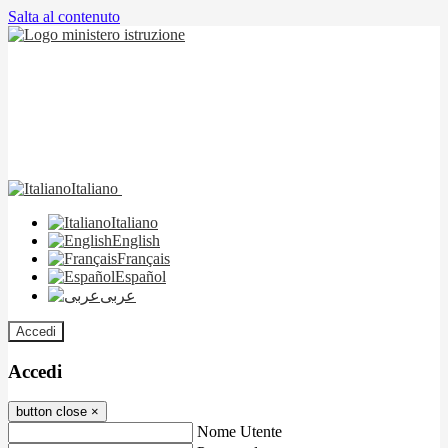
Salta al contenuto
Italiano
Italiano
English
Français
Español
عربى
Accedi
Accedi
button close
×
Nome Utente