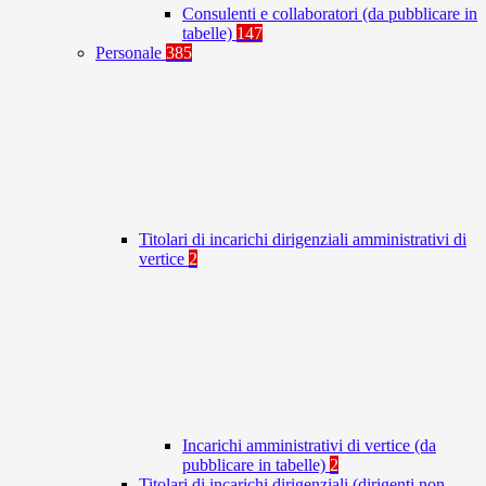
Consulenti e collaboratori (da pubblicare in
tabelle)
147
Personale
385
Titolari di incarichi dirigenziali amministrativi di
vertice
2
Incarichi amministrativi di vertice (da
pubblicare in tabelle)
2
Titolari di incarichi dirigenziali (dirigenti non