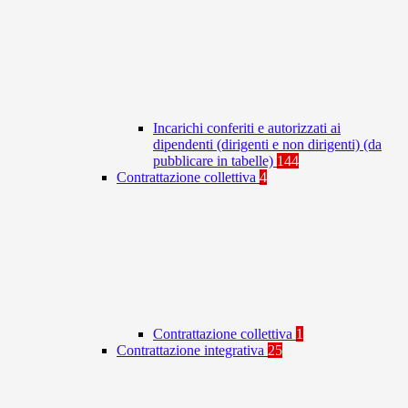
Incarichi conferiti e autorizzati ai
dipendenti (dirigenti e non dirigenti) (da
pubblicare in tabelle)
144
Contrattazione collettiva
4
Contrattazione collettiva
1
Contrattazione integrativa
25