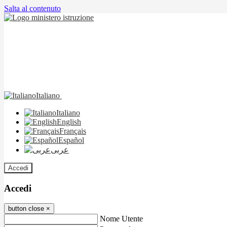
Salta al contenuto
Italiano
Italiano
English
Français
Español
عربى
Accedi
Accedi
button close
×
Nome Utente