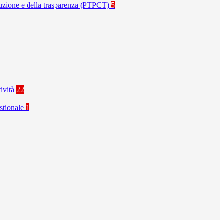
rruzione e della trasparenza (PTPCT)
5
tività
22
stionale
1