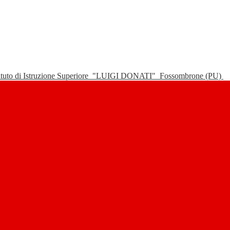
tituto di Istruzione Superiore
"LUIGI DONATI"
Fossombrone (PU)