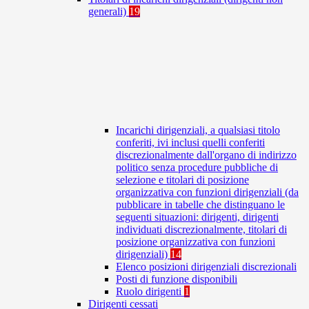
generali)
19
Incarichi dirigenziali, a qualsiasi titolo
conferiti, ivi inclusi quelli conferiti
discrezionalmente dall'organo di indirizzo
politico senza procedure pubbliche di
selezione e titolari di posizione
organizzativa con funzioni dirigenziali (da
pubblicare in tabelle che distinguano le
seguenti situazioni: dirigenti, dirigenti
individuati discrezionalmente, titolari di
posizione organizzativa con funzioni
dirigenziali)
14
Elenco posizioni dirigenziali discrezionali
Posti di funzione disponibili
Ruolo dirigenti
1
Dirigenti cessati