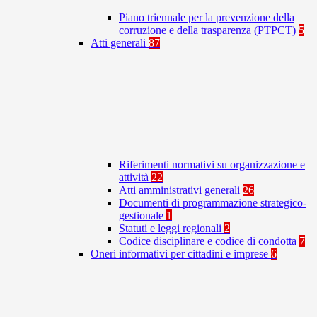
Piano triennale per la prevenzione della
corruzione e della trasparenza (PTPCT)
5
Atti generali
87
Riferimenti normativi su organizzazione e
attività
22
Atti amministrativi generali
26
Documenti di programmazione strategico-
gestionale
1
Statuti e leggi regionali
2
Codice disciplinare e codice di condotta
7
Oneri informativi per cittadini e imprese
6