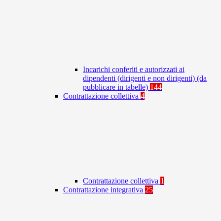
Incarichi conferiti e autorizzati ai
dipendenti (dirigenti e non dirigenti) (da
pubblicare in tabelle)
144
Contrattazione collettiva
4
Contrattazione collettiva
1
Contrattazione integrativa
25