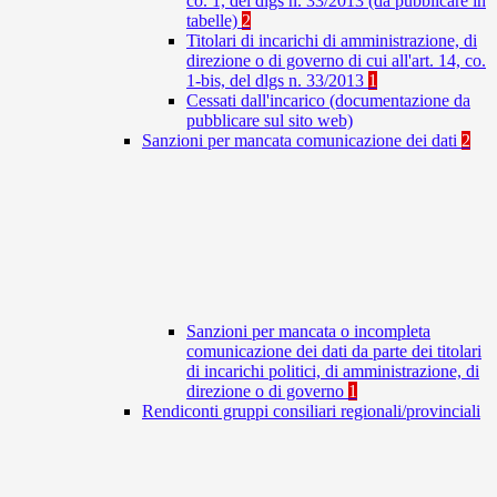
co. 1, del dlgs n. 33/2013 (da pubblicare in
tabelle)
2
Titolari di incarichi di amministrazione, di
direzione o di governo di cui all'art. 14, co.
1-bis, del dlgs n. 33/2013
1
Cessati dall'incarico (documentazione da
pubblicare sul sito web)
Sanzioni per mancata comunicazione dei dati
2
Sanzioni per mancata o incompleta
comunicazione dei dati da parte dei titolari
di incarichi politici, di amministrazione, di
direzione o di governo
1
Rendiconti gruppi consiliari regionali/provinciali