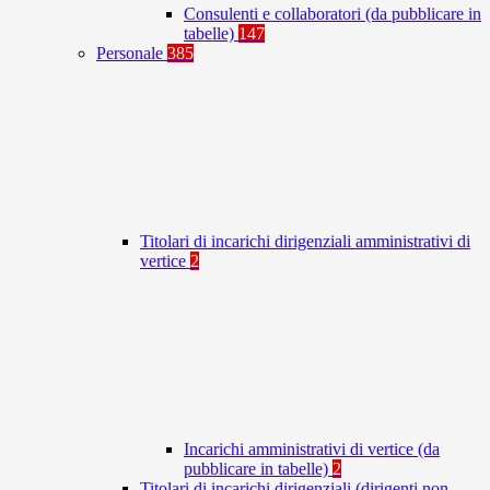
Consulenti e collaboratori (da pubblicare in
tabelle)
147
Personale
385
Titolari di incarichi dirigenziali amministrativi di
vertice
2
Incarichi amministrativi di vertice (da
pubblicare in tabelle)
2
Titolari di incarichi dirigenziali (dirigenti non