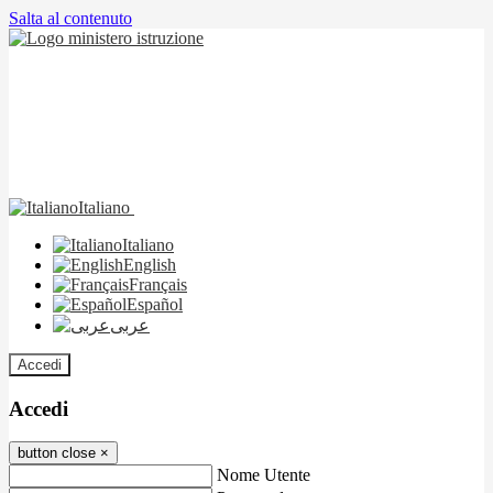
Salta al contenuto
Italiano
Italiano
English
Français
Español
عربى
Accedi
Accedi
button close
×
Nome Utente