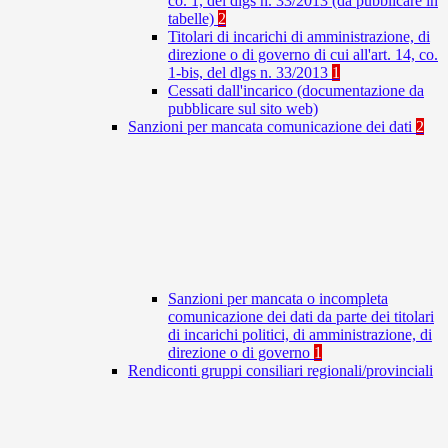
co. 1, del dlgs n. 33/2013 (da pubblicare in
tabelle)
2
Titolari di incarichi di amministrazione, di
direzione o di governo di cui all'art. 14, co.
1-bis, del dlgs n. 33/2013
1
Cessati dall'incarico (documentazione da
pubblicare sul sito web)
Sanzioni per mancata comunicazione dei dati
2
Sanzioni per mancata o incompleta
comunicazione dei dati da parte dei titolari
di incarichi politici, di amministrazione, di
direzione o di governo
1
Rendiconti gruppi consiliari regionali/provinciali