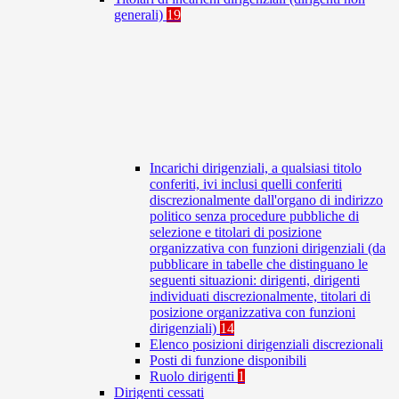
generali)
19
Incarichi dirigenziali, a qualsiasi titolo
conferiti, ivi inclusi quelli conferiti
discrezionalmente dall'organo di indirizzo
politico senza procedure pubbliche di
selezione e titolari di posizione
organizzativa con funzioni dirigenziali (da
pubblicare in tabelle che distinguano le
seguenti situazioni: dirigenti, dirigenti
individuati discrezionalmente, titolari di
posizione organizzativa con funzioni
dirigenziali)
14
Elenco posizioni dirigenziali discrezionali
Posti di funzione disponibili
Ruolo dirigenti
1
Dirigenti cessati