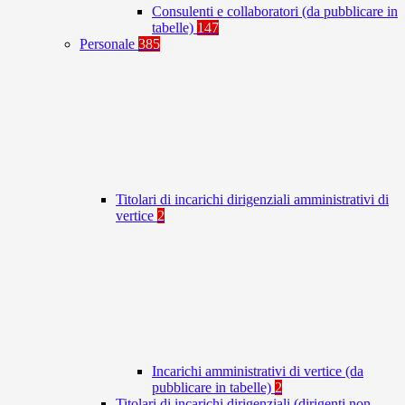
Consulenti e collaboratori (da pubblicare in
tabelle)
147
Personale
385
Titolari di incarichi dirigenziali amministrativi di
vertice
2
Incarichi amministrativi di vertice (da
pubblicare in tabelle)
2
Titolari di incarichi dirigenziali (dirigenti non