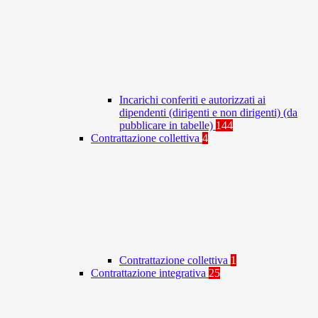
Incarichi conferiti e autorizzati ai
dipendenti (dirigenti e non dirigenti) (da
pubblicare in tabelle)
144
Contrattazione collettiva
4
Contrattazione collettiva
1
Contrattazione integrativa
25