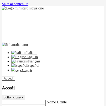
Salta al contenuto
Italiano
Italiano
English
Français
Español
عربى
Accedi
Accedi
button close
×
Nome Utente