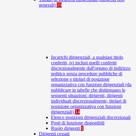
generali)
19
Incarichi dirigenziali, a qualsiasi titolo
conferiti, ivi inclusi quelli conferiti
discrezionalmente dall'organo di indirizzo
politico senza procedure pubbliche di
selezione e titolari di posizione
organizzativa con funzioni dirigenziali (da
pubblicare in tabelle che distinguano le
seguenti situazioni: dirigenti, dirigenti
individuati discrezionalmente, titolari di
posizione organizzativa con funzioni
dirigenziali)
14
Elenco posizioni dirigenziali discrezionali
Posti di funzione disponibili
Ruolo dirigenti
1
Dirigenti cessati