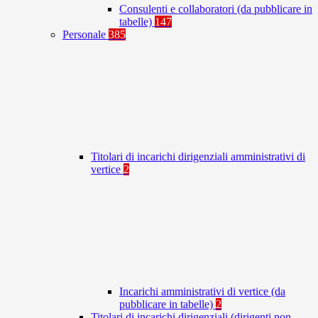
Consulenti e collaboratori (da pubblicare in
tabelle)
147
Personale
385
Titolari di incarichi dirigenziali amministrativi di
vertice
2
Incarichi amministrativi di vertice (da
pubblicare in tabelle)
2
Titolari di incarichi dirigenziali (dirigenti non