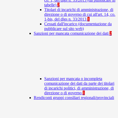
co. 1, del dlgs n. 33/2013 (da pubblicare in
tabelle)
2
Titolari di incarichi di amministrazione, di
direzione o di governo di cui all'art. 14, co.
1-bis, del dlgs n. 33/2013
1
Cessati dall'incarico (documentazione da
pubblicare sul sito web)
Sanzioni per mancata comunicazione dei dati
2
Sanzioni per mancata o incompleta
comunicazione dei dati da parte dei titolari
di incarichi politici, di amministrazione, di
direzione o di governo
1
Rendiconti gruppi consiliari regionali/provinciali