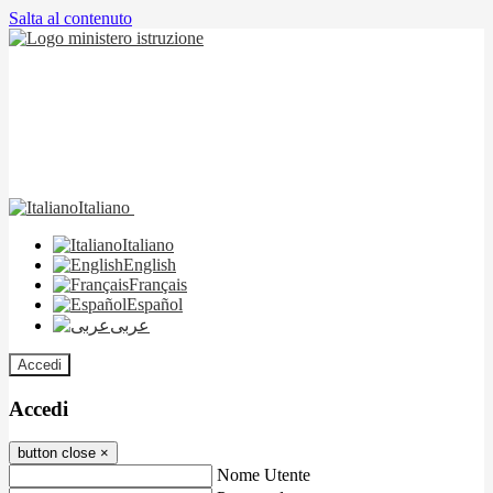
Salta al contenuto
Italiano
Italiano
English
Français
Español
عربى
Accedi
Accedi
button close
×
Nome Utente