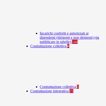
Incarichi conferiti e autorizzati ai
dipendenti (dirigenti e non dirigenti) (da
pubblicare in tabelle)
144
Contrattazione collettiva
4
Contrattazione collettiva
1
Contrattazione integrativa
25