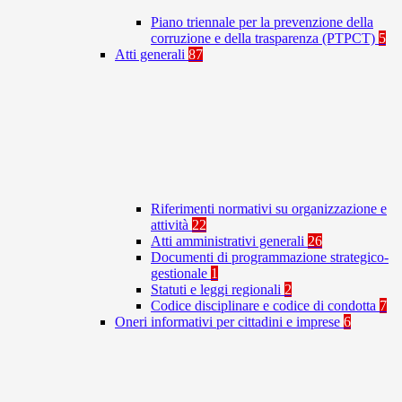
Piano triennale per la prevenzione della
corruzione e della trasparenza (PTPCT)
5
Atti generali
87
Riferimenti normativi su organizzazione e
attività
22
Atti amministrativi generali
26
Documenti di programmazione strategico-
gestionale
1
Statuti e leggi regionali
2
Codice disciplinare e codice di condotta
7
Oneri informativi per cittadini e imprese
6