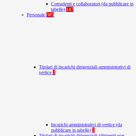
Consulenti e collaboratori (da pubblicare in
tabelle)
147
Personale
385
Titolari di incarichi dirigenziali amministrativi di
vertice
2
Incarichi amministrativi di vertice (da
pubblicare in tabelle)
2
Titolari di incarichi dirigenziali (dirigenti non