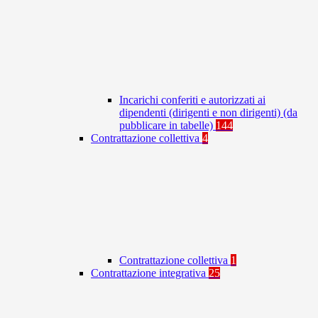
Incarichi conferiti e autorizzati ai
dipendenti (dirigenti e non dirigenti) (da
pubblicare in tabelle)
144
Contrattazione collettiva
4
Contrattazione collettiva
1
Contrattazione integrativa
25