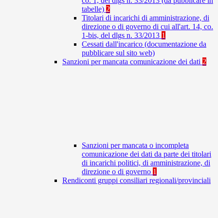
co. 1, del dlgs n. 33/2013 (da pubblicare in
tabelle)
2
Titolari di incarichi di amministrazione, di
direzione o di governo di cui all'art. 14, co.
1-bis, del dlgs n. 33/2013
1
Cessati dall'incarico (documentazione da
pubblicare sul sito web)
Sanzioni per mancata comunicazione dei dati
2
Sanzioni per mancata o incompleta
comunicazione dei dati da parte dei titolari
di incarichi politici, di amministrazione, di
direzione o di governo
1
Rendiconti gruppi consiliari regionali/provinciali