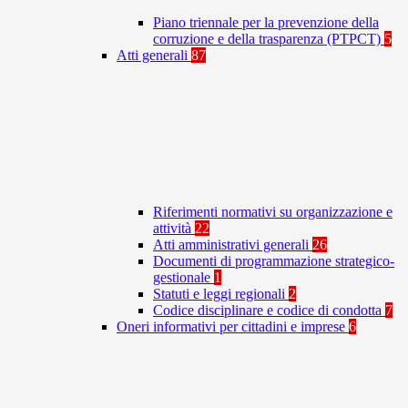
Piano triennale per la prevenzione della
corruzione e della trasparenza (PTPCT)
5
Atti generali
87
Riferimenti normativi su organizzazione e
attività
22
Atti amministrativi generali
26
Documenti di programmazione strategico-
gestionale
1
Statuti e leggi regionali
2
Codice disciplinare e codice di condotta
7
Oneri informativi per cittadini e imprese
6