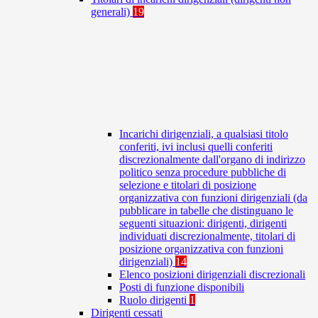
generali)
19
Incarichi dirigenziali, a qualsiasi titolo
conferiti, ivi inclusi quelli conferiti
discrezionalmente dall'organo di indirizzo
politico senza procedure pubbliche di
selezione e titolari di posizione
organizzativa con funzioni dirigenziali (da
pubblicare in tabelle che distinguano le
seguenti situazioni: dirigenti, dirigenti
individuati discrezionalmente, titolari di
posizione organizzativa con funzioni
dirigenziali)
14
Elenco posizioni dirigenziali discrezionali
Posti di funzione disponibili
Ruolo dirigenti
1
Dirigenti cessati