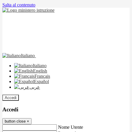
Salta al contenuto
Italiano
Italiano
English
Français
Español
عربى
Accedi
Accedi
button close
×
Nome Utente