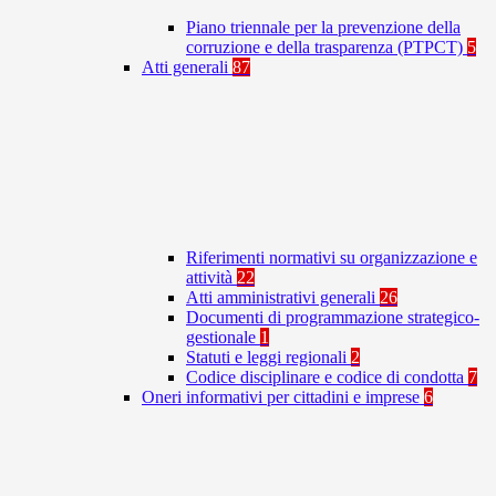
Piano triennale per la prevenzione della
corruzione e della trasparenza (PTPCT)
5
Atti generali
87
Riferimenti normativi su organizzazione e
attività
22
Atti amministrativi generali
26
Documenti di programmazione strategico-
gestionale
1
Statuti e leggi regionali
2
Codice disciplinare e codice di condotta
7
Oneri informativi per cittadini e imprese
6