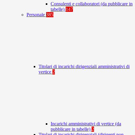
Consulenti e collaboratori (da pubblicare in
tabelle)
147
Personale
385
Titolari di incarichi dirigenziali amministrativi di
vertice
2
Incarichi amministrativi di vertice (da
pubblicare in tabelle)
2
Titolari di incarichi dirigenziali (dirigenti non