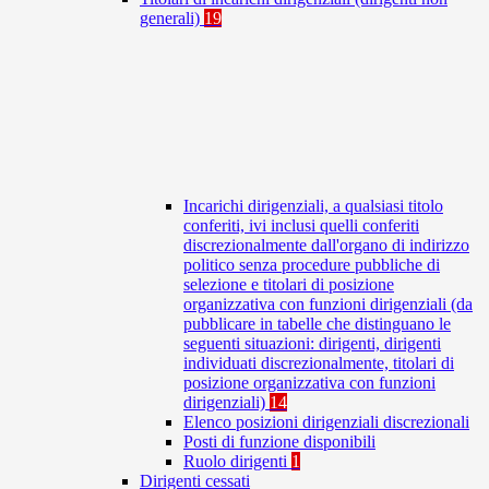
generali)
19
Incarichi dirigenziali, a qualsiasi titolo
conferiti, ivi inclusi quelli conferiti
discrezionalmente dall'organo di indirizzo
politico senza procedure pubbliche di
selezione e titolari di posizione
organizzativa con funzioni dirigenziali (da
pubblicare in tabelle che distinguano le
seguenti situazioni: dirigenti, dirigenti
individuati discrezionalmente, titolari di
posizione organizzativa con funzioni
dirigenziali)
14
Elenco posizioni dirigenziali discrezionali
Posti di funzione disponibili
Ruolo dirigenti
1
Dirigenti cessati