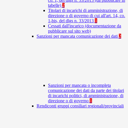
co. 1, del dlgs n. 33/2013 (da pubblicare in
tabelle)
2
Titolari di incarichi di amministrazione, di
direzione o di governo di cui all'art. 14, co.
1-bis, del dlgs n. 33/2013
1
Cessati dall'incarico (documentazione da
pubblicare sul sito web)
Sanzioni per mancata comunicazione dei dati
2
Sanzioni per mancata o incompleta
comunicazione dei dati da parte dei titolari
di incarichi politici, di amministrazione, di
direzione o di governo
1
Rendiconti gruppi consiliari regionali/provinciali