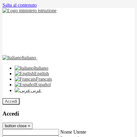
Salta al contenuto
Italiano
Italiano
English
Français
Español
عربى
Accedi
Accedi
button close
×
Nome Utente