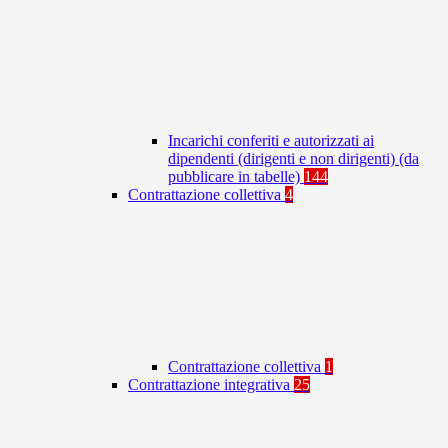
Incarichi conferiti e autorizzati ai
dipendenti (dirigenti e non dirigenti) (da
pubblicare in tabelle)
144
Contrattazione collettiva
4
Contrattazione collettiva
1
Contrattazione integrativa
25