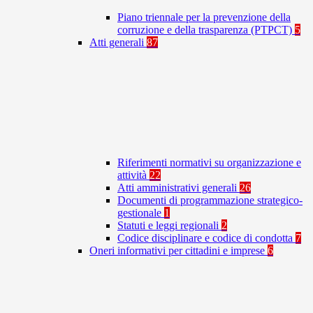
Piano triennale per la prevenzione della
corruzione e della trasparenza (PTPCT)
5
Atti generali
87
Riferimenti normativi su organizzazione e
attività
22
Atti amministrativi generali
26
Documenti di programmazione strategico-
gestionale
1
Statuti e leggi regionali
2
Codice disciplinare e codice di condotta
7
Oneri informativi per cittadini e imprese
6