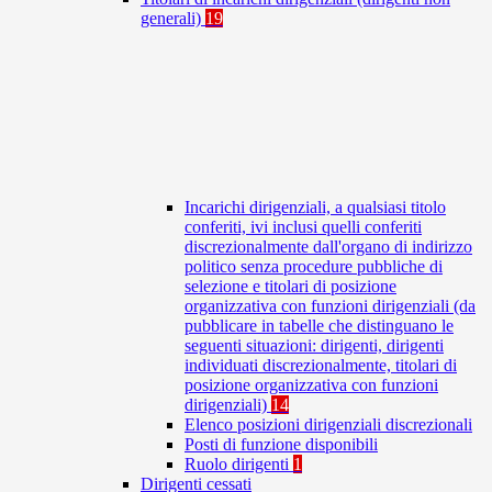
generali)
19
Incarichi dirigenziali, a qualsiasi titolo
conferiti, ivi inclusi quelli conferiti
discrezionalmente dall'organo di indirizzo
politico senza procedure pubbliche di
selezione e titolari di posizione
organizzativa con funzioni dirigenziali (da
pubblicare in tabelle che distinguano le
seguenti situazioni: dirigenti, dirigenti
individuati discrezionalmente, titolari di
posizione organizzativa con funzioni
dirigenziali)
14
Elenco posizioni dirigenziali discrezionali
Posti di funzione disponibili
Ruolo dirigenti
1
Dirigenti cessati