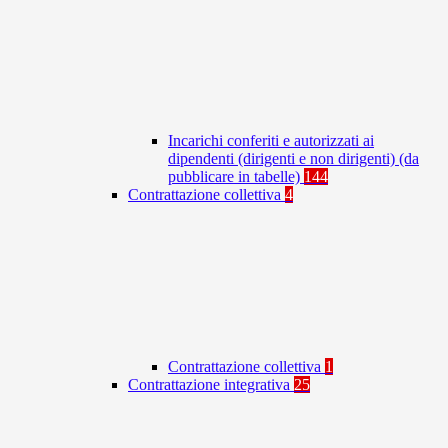
Incarichi conferiti e autorizzati ai
dipendenti (dirigenti e non dirigenti) (da
pubblicare in tabelle)
144
Contrattazione collettiva
4
Contrattazione collettiva
1
Contrattazione integrativa
25