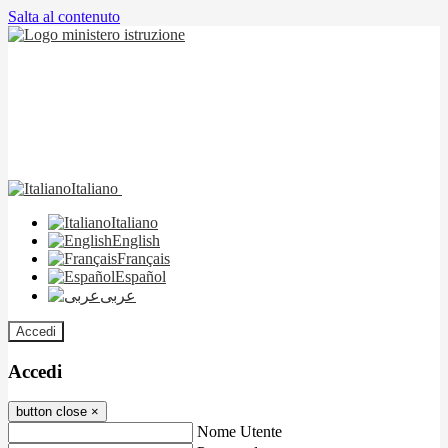
Salta al contenuto
Italiano
Italiano
English
Français
Español
عربى
Accedi
Accedi
button close
×
Nome Utente