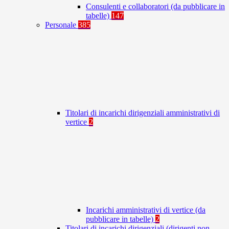
Consulenti e collaboratori (da pubblicare in
tabelle)
147
Personale
385
Titolari di incarichi dirigenziali amministrativi di
vertice
2
Incarichi amministrativi di vertice (da
pubblicare in tabelle)
2
Titolari di incarichi dirigenziali (dirigenti non