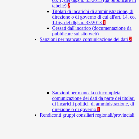
co. 1, del dlgs n. 33/2013 (da pubblicare in
tabelle)
2
Titolari di incarichi di amministrazione, di
direzione o di governo di cui all'art. 14, co.
1-bis, del dlgs n. 33/2013
1
Cessati dall'incarico (documentazione da
pubblicare sul sito web)
Sanzioni per mancata comunicazione dei dati
2
Sanzioni per mancata o incompleta
comunicazione dei dati da parte dei titolari
di incarichi politici, di amministrazione, di
direzione o di governo
1
Rendiconti gruppi consiliari regionali/provinciali