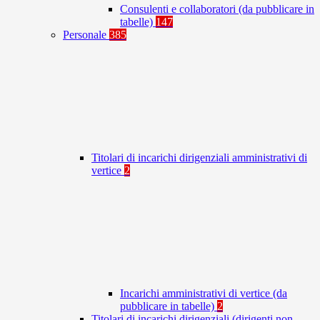
Consulenti e collaboratori (da pubblicare in
tabelle)
147
Personale
385
Titolari di incarichi dirigenziali amministrativi di
vertice
2
Incarichi amministrativi di vertice (da
pubblicare in tabelle)
2
Titolari di incarichi dirigenziali (dirigenti non