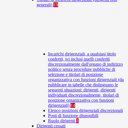
generali)
19
Incarichi dirigenziali, a qualsiasi titolo
conferiti, ivi inclusi quelli conferiti
discrezionalmente dall'organo di indirizzo
politico senza procedure pubbliche di
selezione e titolari di posizione
organizzativa con funzioni dirigenziali (da
pubblicare in tabelle che distinguano le
seguenti situazioni: dirigenti, dirigenti
individuati discrezionalmente, titolari di
posizione organizzativa con funzioni
dirigenziali)
14
Elenco posizioni dirigenziali discrezionali
Posti di funzione disponibili
Ruolo dirigenti
1
Dirigenti cessati