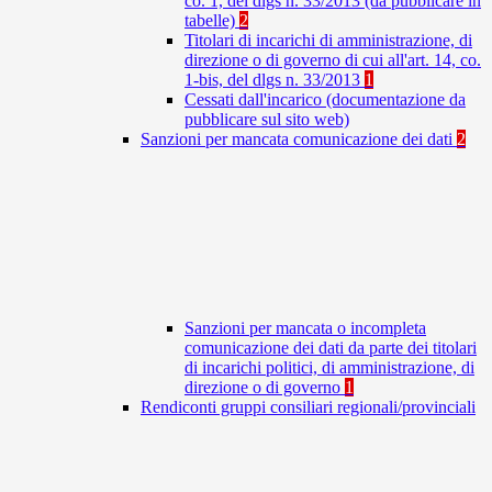
co. 1, del dlgs n. 33/2013 (da pubblicare in
tabelle)
2
Titolari di incarichi di amministrazione, di
direzione o di governo di cui all'art. 14, co.
1-bis, del dlgs n. 33/2013
1
Cessati dall'incarico (documentazione da
pubblicare sul sito web)
Sanzioni per mancata comunicazione dei dati
2
Sanzioni per mancata o incompleta
comunicazione dei dati da parte dei titolari
di incarichi politici, di amministrazione, di
direzione o di governo
1
Rendiconti gruppi consiliari regionali/provinciali