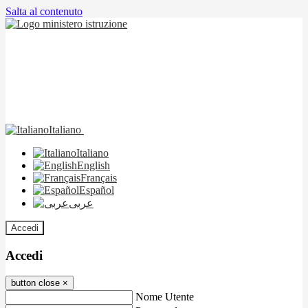
Salta al contenuto
Italiano
Italiano
English
Français
Español
عربى
Accedi
Accedi
button close
×
Nome Utente