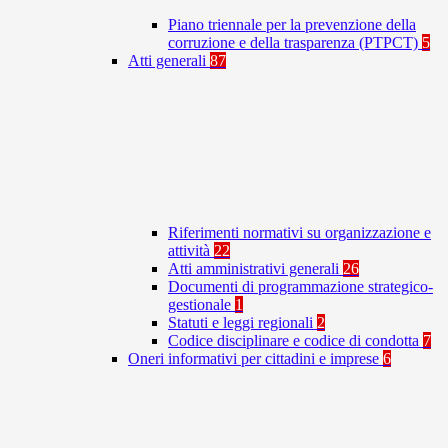
Piano triennale per la prevenzione della
corruzione e della trasparenza (PTPCT)
5
Atti generali
87
Riferimenti normativi su organizzazione e
attività
22
Atti amministrativi generali
26
Documenti di programmazione strategico-
gestionale
1
Statuti e leggi regionali
2
Codice disciplinare e codice di condotta
7
Oneri informativi per cittadini e imprese
6