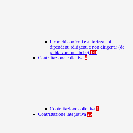
Incarichi conferiti e autorizzati ai
dipendenti (dirigenti e non dirigenti) (da
pubblicare in tabelle)
144
Contrattazione collettiva
4
Contrattazione collettiva
1
Contrattazione integrativa
25