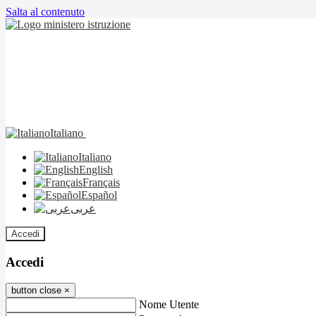
Salta al contenuto
Italiano
Italiano
English
Français
Español
عربى
Accedi
Accedi
button close
×
Nome Utente