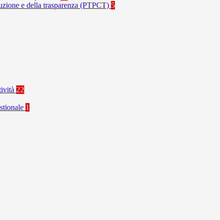
rruzione e della trasparenza (PTPCT)
5
tività
22
stionale
1