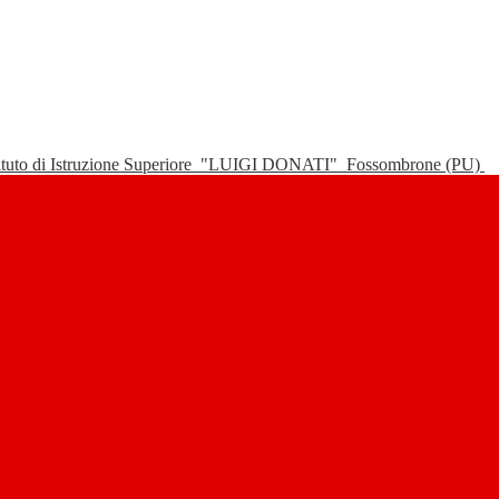
tituto di Istruzione Superiore
"LUIGI DONATI"
Fossombrone (PU)