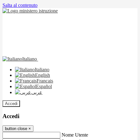
Salta al contenuto
Italiano
Italiano
English
Français
Español
عربى
Accedi
Accedi
button close
×
Nome Utente