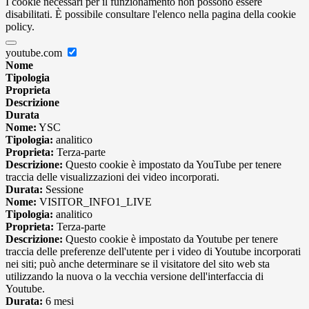
I cookie necessari per il funzionamento non possono essere
disabilitati. È possibile consultare l'elenco nella pagina della cookie
policy.
youtube.com
Nome
Tipologia
Proprieta
Descrizione
Durata
Nome:
YSC
Tipologia:
analitico
Proprieta:
Terza-parte
Descrizione:
Questo cookie è impostato da YouTube per tenere
traccia delle visualizzazioni dei video incorporati.
Durata:
Sessione
Nome:
VISITOR_INFO1_LIVE
Tipologia:
analitico
Proprieta:
Terza-parte
Descrizione:
Questo cookie è impostato da Youtube per tenere
traccia delle preferenze dell'utente per i video di Youtube incorporati
nei siti; può anche determinare se il visitatore del sito web sta
utilizzando la nuova o la vecchia versione dell'interfaccia di
Youtube.
Durata:
6 mesi