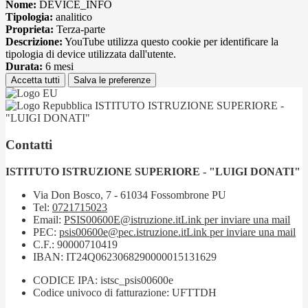
Nome:
DEVICE_INFO
Tipologia:
analitico
Proprieta:
Terza-parte
Descrizione:
YouTube utilizza questo cookie per identificare la
tipologia di device utilizzata dall'utente.
Durata:
6 mesi
Accetta tutti
Salva le preferenze
ISTITUTO ISTRUZIONE SUPERIORE -
"LUIGI DONATI"
Contatti
ISTITUTO ISTRUZIONE SUPERIORE - "LUIGI DONATI"
Via Don Bosco, 7 - 61034 Fossombrone PU
Tel:
0721715023
Email:
PSIS00600E@istruzione.it
Link per inviare una mail
PEC:
psis00600e@pec.istruzione.it
Link per inviare una mail
C.F.: 90000710419
IBAN: IT24Q0623068290000015131629
CODICE IPA: istsc_psis00600e
Codice univoco di fatturazione: UFTTDH