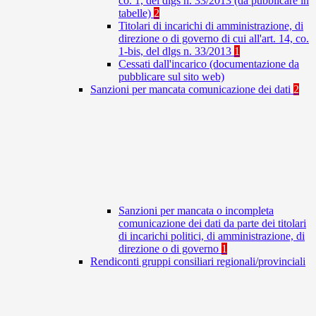
co. 1, del dlgs n. 33/2013 (da pubblicare in
tabelle)
2
Titolari di incarichi di amministrazione, di
direzione o di governo di cui all'art. 14, co.
1-bis, del dlgs n. 33/2013
1
Cessati dall'incarico (documentazione da
pubblicare sul sito web)
Sanzioni per mancata comunicazione dei dati
2
Sanzioni per mancata o incompleta
comunicazione dei dati da parte dei titolari
di incarichi politici, di amministrazione, di
direzione o di governo
1
Rendiconti gruppi consiliari regionali/provinciali