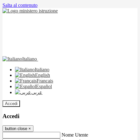
Salta al contenuto
Italiano
Italiano
English
Français
Español
عربى
Accedi
Accedi
button close
×
Nome Utente