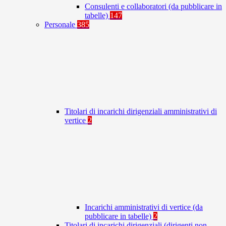
Consulenti e collaboratori (da pubblicare in
tabelle)
147
Personale
385
Titolari di incarichi dirigenziali amministrativi di
vertice
2
Incarichi amministrativi di vertice (da
pubblicare in tabelle)
2
Titolari di incarichi dirigenziali (dirigenti non