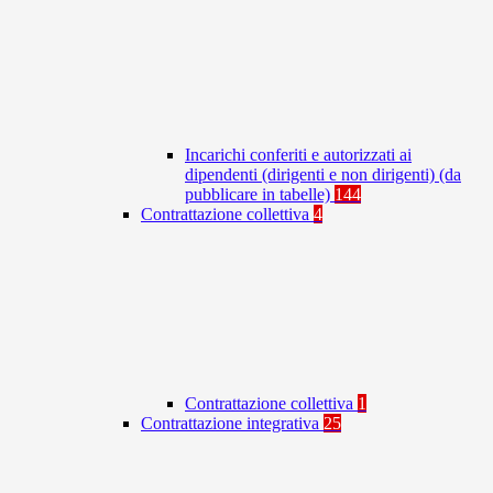
Incarichi conferiti e autorizzati ai
dipendenti (dirigenti e non dirigenti) (da
pubblicare in tabelle)
144
Contrattazione collettiva
4
Contrattazione collettiva
1
Contrattazione integrativa
25