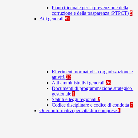
Piano triennale per la prevenzione della
corruzione e della trasparenza (PTPCT)
5
Atti generali
87
Riferimenti normativi su organizzazione e
attività
22
Atti amministrativi generali
26
Documenti di programmazione strategico-
gestionale
1
Statuti e leggi regionali
2
Codice disciplinare e codice di condotta
7
Oneri informativi per cittadini e imprese
6