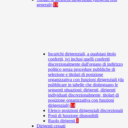
generali)
19
Incarichi dirigenziali, a qualsiasi titolo
conferiti, ivi inclusi quelli conferiti
discrezionalmente dall'organo di indirizzo
politico senza procedure pubbliche di
selezione e titolari di posizione
organizzativa con funzioni dirigenziali (da
pubblicare in tabelle che distinguano le
seguenti situazioni: dirigenti, dirigenti
individuati discrezionalmente, titolari di
posizione organizzativa con funzioni
dirigenziali)
14
Elenco posizioni dirigenziali discrezionali
Posti di funzione disponibili
Ruolo dirigenti
1
Dirigenti cessati