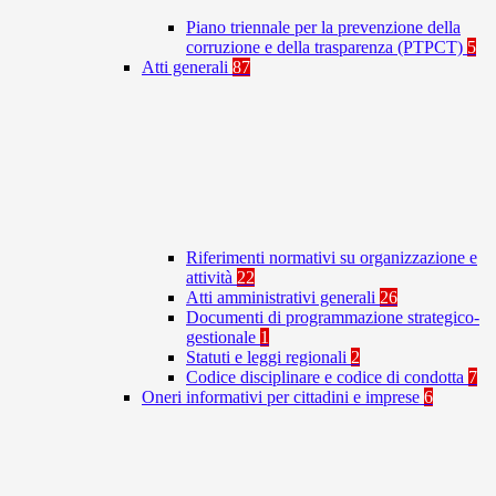
Piano triennale per la prevenzione della
corruzione e della trasparenza (PTPCT)
5
Atti generali
87
Riferimenti normativi su organizzazione e
attività
22
Atti amministrativi generali
26
Documenti di programmazione strategico-
gestionale
1
Statuti e leggi regionali
2
Codice disciplinare e codice di condotta
7
Oneri informativi per cittadini e imprese
6