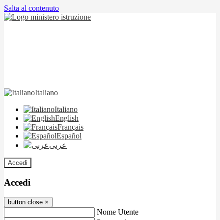
Salta al contenuto
Italiano
Italiano
English
Français
Español
عربى
Accedi
Accedi
button close
×
Nome Utente