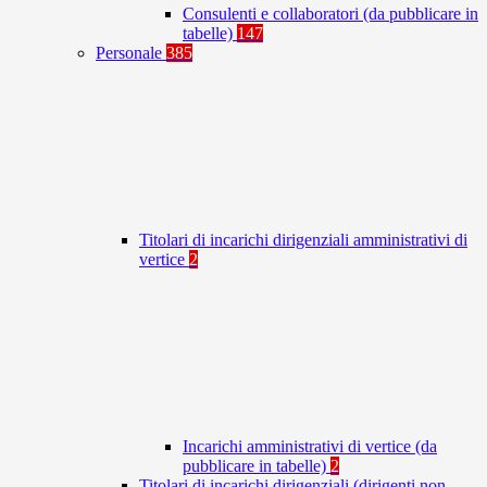
Consulenti e collaboratori (da pubblicare in
tabelle)
147
Personale
385
Titolari di incarichi dirigenziali amministrativi di
vertice
2
Incarichi amministrativi di vertice (da
pubblicare in tabelle)
2
Titolari di incarichi dirigenziali (dirigenti non