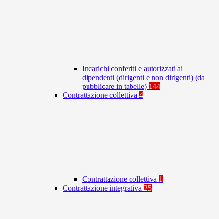
Incarichi conferiti e autorizzati ai
dipendenti (dirigenti e non dirigenti) (da
pubblicare in tabelle)
144
Contrattazione collettiva
4
Contrattazione collettiva
1
Contrattazione integrativa
25