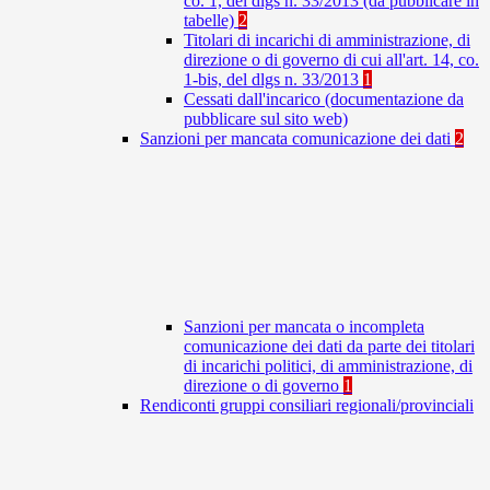
co. 1, del dlgs n. 33/2013 (da pubblicare in
tabelle)
2
Titolari di incarichi di amministrazione, di
direzione o di governo di cui all'art. 14, co.
1-bis, del dlgs n. 33/2013
1
Cessati dall'incarico (documentazione da
pubblicare sul sito web)
Sanzioni per mancata comunicazione dei dati
2
Sanzioni per mancata o incompleta
comunicazione dei dati da parte dei titolari
di incarichi politici, di amministrazione, di
direzione o di governo
1
Rendiconti gruppi consiliari regionali/provinciali