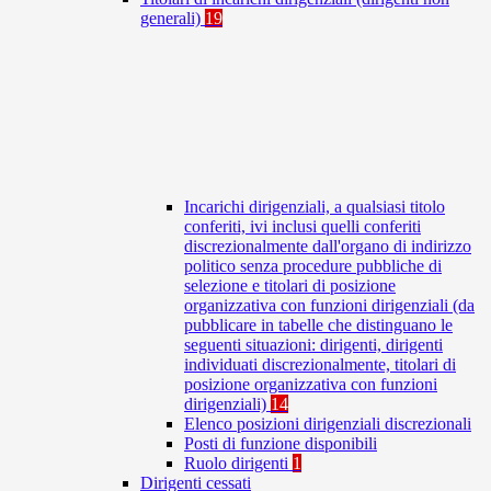
generali)
19
Incarichi dirigenziali, a qualsiasi titolo
conferiti, ivi inclusi quelli conferiti
discrezionalmente dall'organo di indirizzo
politico senza procedure pubbliche di
selezione e titolari di posizione
organizzativa con funzioni dirigenziali (da
pubblicare in tabelle che distinguano le
seguenti situazioni: dirigenti, dirigenti
individuati discrezionalmente, titolari di
posizione organizzativa con funzioni
dirigenziali)
14
Elenco posizioni dirigenziali discrezionali
Posti di funzione disponibili
Ruolo dirigenti
1
Dirigenti cessati