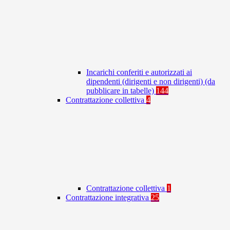
Incarichi conferiti e autorizzati ai
dipendenti (dirigenti e non dirigenti) (da
pubblicare in tabelle)
144
Contrattazione collettiva
4
Contrattazione collettiva
1
Contrattazione integrativa
25