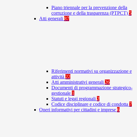
Piano triennale per la prevenzione della
corruzione e della trasparenza (PTPCT)
5
Atti generali
87
Riferimenti normativi su organizzazione e
attività
22
Atti amministrativi generali
26
Documenti di programmazione strategico-
gestionale
1
Statuti e leggi regionali
2
Codice disciplinare e codice di condotta
7
Oneri informativi per cittadini e imprese
6