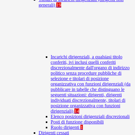
generali)
19
Incarichi dirigenziali, a qualsiasi titolo
conferiti, ivi inclusi quelli conferiti
discrezionalmente dall'organo di indirizzo
politico senza procedure pubbliche di
selezione e titolari di posizione
organizzativa con funzioni dirigenziali (da
pubblicare in tabelle che distinguano le
seguenti situazioni: dirigenti, dirigenti
individuati discrezionalmente, titolari di
posizione organizzativa con funzioni
dirigenziali)
14
Elenco posizioni dirigenziali discrezionali
Posti di funzione disponibili
Ruolo dirigenti
1
Dirigenti cessati