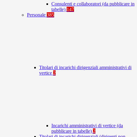
Consulenti e collaboratori (da pubblicare in
tabelle)
147
Personale
385
Titolari di incarichi dirigenziali amministrativi di
vertice
2
Incarichi amministrativi di vertice (da
pubblicare in tabelle)
2
Titolari di incarichi dirigenziali (dirigenti non