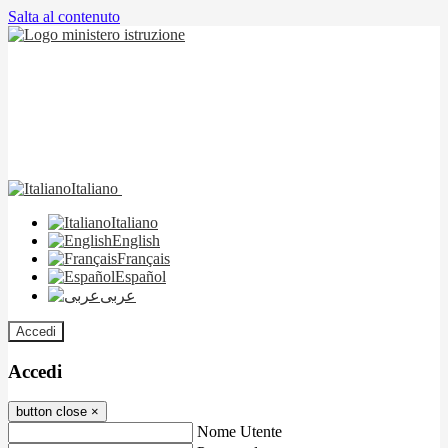
Salta al contenuto
Italiano
Italiano
English
Français
Español
عربى
Accedi
Accedi
button close
×
Nome Utente