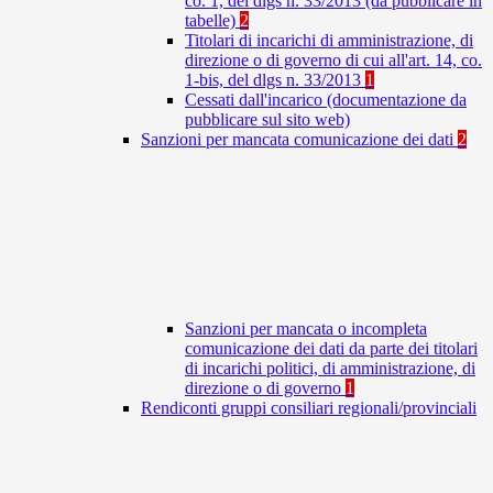
co. 1, del dlgs n. 33/2013 (da pubblicare in
tabelle)
2
Titolari di incarichi di amministrazione, di
direzione o di governo di cui all'art. 14, co.
1-bis, del dlgs n. 33/2013
1
Cessati dall'incarico (documentazione da
pubblicare sul sito web)
Sanzioni per mancata comunicazione dei dati
2
Sanzioni per mancata o incompleta
comunicazione dei dati da parte dei titolari
di incarichi politici, di amministrazione, di
direzione o di governo
1
Rendiconti gruppi consiliari regionali/provinciali